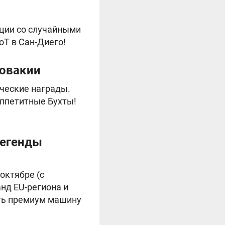
ляции со случайными
oT в Сан-Диего!
ловакии
ические награды.
аппетитные Бухты!
Легенды
октябре (с
нд EU-региона и
ить премиум машину