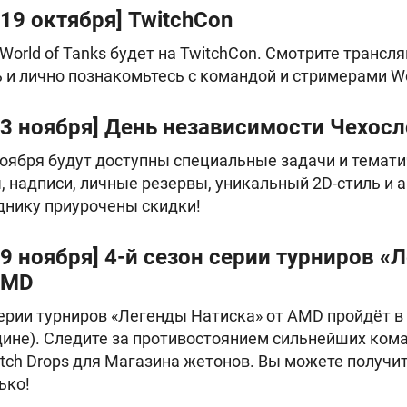
 19 октября] TwitchCon
 World of Tanks будет на TwitchCon. Смотрите транс
 и лично познакомьтесь с командой и стримерами W
– 3 ноября] День независимости Чехос
 ноября будут доступны специальные задачи и темат
 надписи, личные резервы, уникальный 2D-стиль и 
зднику приурочены скидки!
 9 ноября] 4-й сезон серии турниров «
AMD
ерии турниров «Легенды Натиска» от AMD пройдёт в 
ине). Следите за противостоянием сильнейших кома
tch Drops для Магазина жетонов. Вы можете получ
лько!