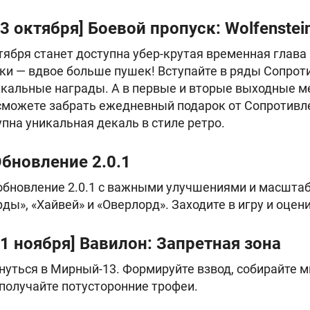
13 октября] Боевой пропуск: Wolfenstei
тября станет доступна убер-крутая временная глава
шки — вдвое больше пушек! Вступайте в ряды Сопрот
кальные награды. А в первые и вторые выходные меся
 сможете забрать ежедневный подарок от Сопротив
упна уникальная декаль в стиле ретро.
Обновление 2.0.1
обновление 2.0.1 с важными улучшениями и масшта
ды», «Хайвей» и «Оверлорд». Заходите в игру и оцен
 1 ноября] Вавилон: Запретная зона
нуться в Мирный-13. Формируйте взвод, собирайте м
получайте потусторонние трофеи.