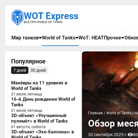
WOT Express
ВСЁ ПРО WORLD OF TANKS
Мир танков
World of Tanks
WoT: HEAT
Прочее
Обнов
Популярное
7 дней
30 дней
Манёвры на 11 уровнях в
World of Tanks
31 июля, пятница
16-й День рождения World of
Tanks
31 июля, пятница
Главная
/
World of Tanks
/
Н
3D-объект «Улучшенный
Обзор меся
пулемёт» в World of Tanks
01 августа, суббота
3D-объект «Эхо-баллоны» в
30 сентября 2025 г.
80
World of Tanks