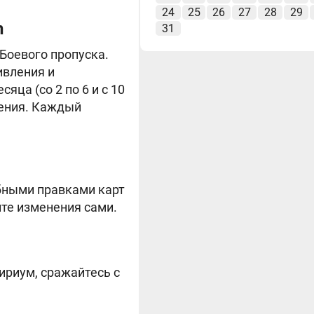
24
25
26
27
28
29
n
31
 Боевого пропуска.
ивления и
ца (со 2 по 6 и с 10
ления. Каждый
бными правками карт
ите изменения сами.
ириум, сражайтесь с