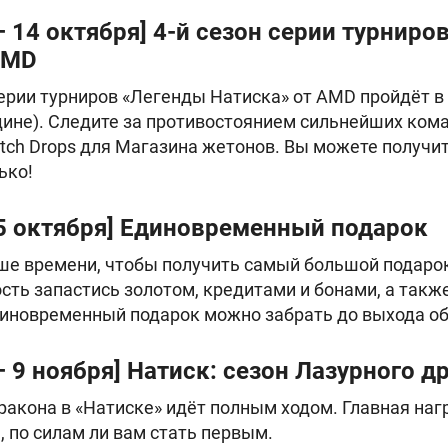
– 14 октября] 4-й сезон серии турниро
AMD
ерии турниров «Легенды Натиска» от AMD пройдёт в 
ине). Следите за противостоянием сильнейших кома
tch Drops для Магазина жетонов. Вы можете получ
лько!
 15 октября] Единовременный подарок
ше времени, чтобы получить самый большой подарок
сть запастись золотом, кредитами и бонами, а такж
диновременный подарок можно забрать до выхода об
– 9 ноября] Натиск: сезон Лазурного д
ракона в «Натиске» идёт полным ходом. Главная нагр
е, по силам ли вам стать первым.