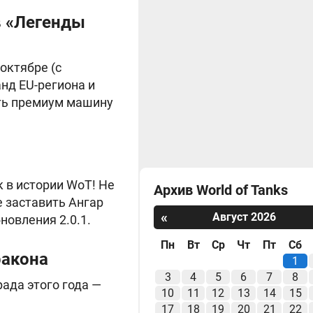
в «Легенды
октябре (с
нд EU-региона и
ить премиум машину
 в истории WoT! Не
Архив World of Tanks
е заставить Ангар
«
Август 2026
новления 2.0.1.
Пн
Вт
Ср
Чт
Пт
Сб
ракона
1
3
4
5
6
7
8
ада этого года —
10
11
12
13
14
15
17
18
19
20
21
22