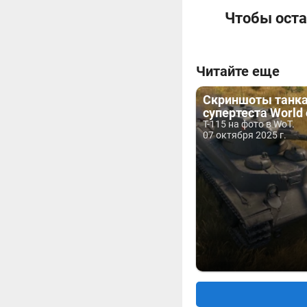
Чтобы оста
Читайте еще
Скриншоты танка 
супертеста World 
Т-115 на фото в WoT.
07 октября 2025 г.