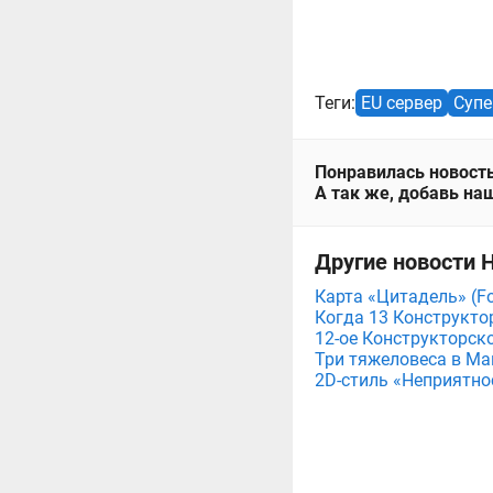
Теги:
EU сервер
Супе
Понравилась новость
А так же, добавь наш
Другие новости Н
Карта «Цитадель» (For
Когда 13 Конструктор
12-ое Конструкторско
Три тяжеловеса в Мага
2D-стиль «Неприятнос