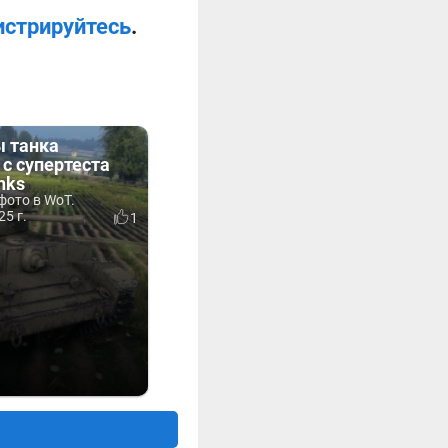
истрируйтесь
.
 танка
 с супертеста
nks
 фото в WoT.
25 г.
1