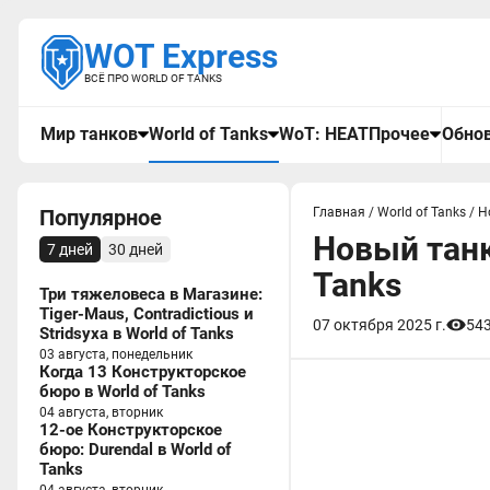
WOT Express
ВСЁ ПРО WORLD OF TANKS
Мир танков
World of Tanks
WoT: HEAT
Прочее
Обнов
Популярное
Главная
/
World of Tanks
/
Н
Новый танк
7 дней
30 дней
Tanks
Три тяжеловеса в Магазине:
Tiger-Maus, Contradictious и
07 октября 2025 г.
54
Stridsyxa в World of Tanks
03 августа, понедельник
Когда 13 Конструкторское
бюро в World of Tanks
04 августа, вторник
12-ое Конструкторское
бюро: Durendal в World of
Tanks