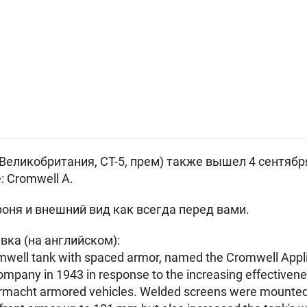
Великобритания, СТ-5, прем) также вышел 4 сентября
 Cromwell A.
роня и внешний вид как всегда перед вами.
вка (на английском):
omwell tank with spaced armor, named the Cromwell Appl
company in 1943 in response to the increasing effectiven
macht armored vehicles. Welded screens were mounted on