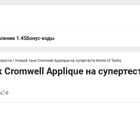
ление 1.45
Бонус-коды
овости
/
Новый танк Cromwell Applique на супертесте World of Tanks
 Cromwell Applique на супертест
3
0