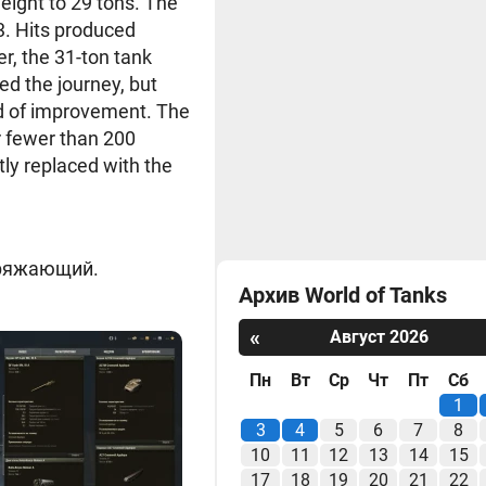
eight to 29 tons. The
3. Hits produced
r, the 31-ton tank
d the journey, but
ed of improvement. The
 fewer than 200
tly replaced with the
аряжающий.
Архив World of Tanks
«
Август 2026
Пн
Вт
Ср
Чт
Пт
Сб
1
3
4
5
6
7
8
10
11
12
13
14
15
17
18
19
20
21
22