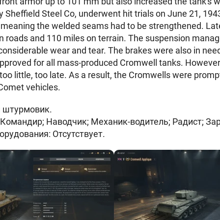
ront armor up to 101 mm but also increased the tank's w
 Sheffield Steel Co, underwent hit trials on June 21, 194
, meaning the welded seams had to be strengthened. Late
on roads and 110 miles on terrain. The suspension manage
 considerable wear and tear. The brakes were also in ne
pproved for all mass-produced Cromwell tanks. However
oo little, too late. As a result, the Cromwells were promp
Comet vehicles.
й штурмовик.
 Командир; Наводчик; Механик-водитель; Радист; З
орудования: Отсутствует.