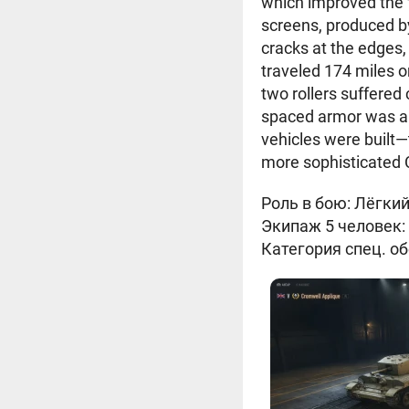
which improved the f
screens, produced by
cracks at the edges
traveled 174 miles 
two rollers suffered
spaced armor was a
vehicles were built—t
more sophisticated 
Роль в бою: Лёгки
Экипаж 5 человек:
Категория спец. об