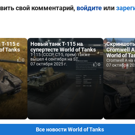
вить свой комментарий,
войдите
или
зарег
Т-115 с
Новый танк Т-115 на
Скриншоты
of Tanks
супертесте World of Tanks
Cromwell A
Т-115 (СССР, СТ-5, прем) также
World of Ta
вышел 4 сентября на ST.
0
Cromwell A на
07 октября 2025 г.
0
07 октября 20
Все новости World of Tanks