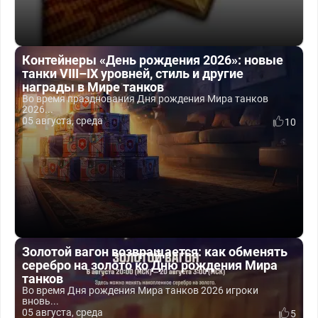
Контейнеры «День рождения 2026»: новые
танки VIII–IX уровней, стиль и другие
награды в Мире танков
Во время празднования Дня рождения Мира танков
2026...
05 августа, среда
10
Золотой вагон возвращается: как обменять
серебро на золото ко Дню рождения Мира
танков
Во время Дня рождения Мира танков 2026 игроки
вновь...
05 августа, среда
5