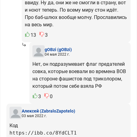
ввиду. Ну да, они же не смогли в страну, вот
и ноют теперь. По всему миру стон идёт.
Про баб-шлюx вообще молчу. Прославились
на весь мир.
13
3
gOBzi
(gOBzi)
04 мая 2022 г.
Нет, он подразумевает флаг предателей
совка, которые воевали во времена ВОВ
на стороне фашистов под триколором,
который потом себе взяла РФ
3
0
Алексей
(ZabraloZapotelo)
03 мая 2022 г.
Код
https://ibb.co/8YdCLT1