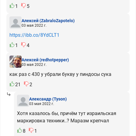
1
5
Алексей
(ZabraloZapotelo)
03 мая 2022 г.
https://ibb.co/8YdCLT1
1
4
Алексей
(redhotpepper)
03 мая 2022 г.
как раз с 430 у убрали букву у пиндосы сука
21
2
Александр
(Tyson)
03 мая 2022 г.
Хотя казалось бы, причём тут израильская
маркировка техники..? Маразм крепчал
8
1