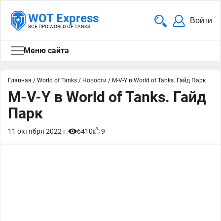
WOT Express
Войти
ВСЁ ПРО WORLD OF TANKS
Меню сайта
Главная
/
World of Tanks
/
Новости
/
M-V-Y в World of Tanks. Гайд Парк
M-V-Y в World of Tanks. Гайд
Парк
11 октября 2022 г.
6410
9