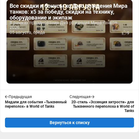
Все скидки и бонусы ко Дню рождения Мира
танков: x5 за победу, скидки на технику,
оборудование и экипаж
В рамках празднования Дня рождения Мира танков
2026...
05 августа, среда
9
Предыдущая
Следующая
Медали для события «Тыквенный
2D-стиль «Эссенция хитрости» для
переполох» в World of Tanks
Тыквенного переполоха в World of
Tanks
Вернуться к списку