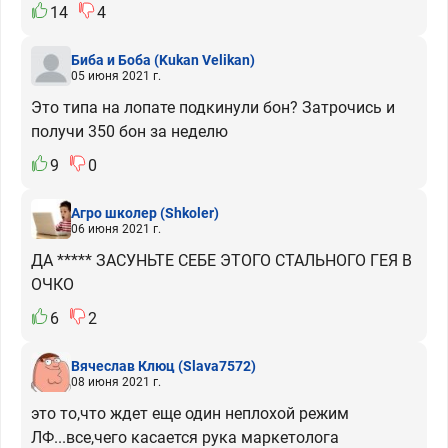
14
4
Биба и Боба
(Kukan Velikan)
05 июня 2021 г.
Это типа на лопате подкинули бон? Затрочись и
получи 350 бон за неделю
9
0
Агро школер
(Shkoler)
06 июня 2021 г.
ДА ***** ЗАСУНЬТЕ СЕБЕ ЭТОГО СТАЛЬНОГО ГЕЯ В
ОЧКО
6
2
Вячеслав Клюц
(Slava7572)
08 июня 2021 г.
это то,что ждет еще один неплохой режим
ЛФ...все,чего касается рука маркетолога