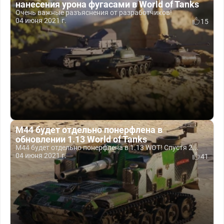
нанесения урона фугасами в World of Tanks
Очень важные разъяснения от разработчиков!
04 июня 2021 г.
15
М44 будет отдельно понерфлена в
обновлении 1.13 World of Tanks
М44 будет отдельно понерфлена в 1.13 WOT! Спустя 2...
04 июня 2021 г.
41