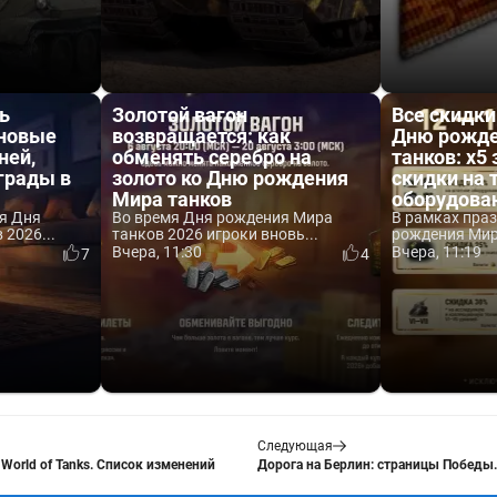
ь
Золотой вагон
Все скидки
 новые
возвращается: как
Дню рожде
ней,
обменять серебро на
танков: x5 
аграды в
золото ко Дню рождения
скидки на 
Мира танков
оборудова
я Дня
Во время Дня рождения Мира
В рамках пра
2026...
танков 2026 игроки вновь...
рождения Мира
Вчера, 11:30
Вчера, 11:19
7
4
Следующая
 World of Tanks. Список изменений
Дорога на Берлин: страницы Победы.