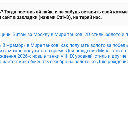
? Тогда поставь ей лайк, и не забудь оставить свой комм
 сайт в закладки (нажми Ctrl+D), не теряй нас.
щины Битвы за Москву в Мире танков: 2D-стиль, золото и 
ый мрамор» в Мире танков: как получать золото за побед
мт» можно получить во время Дня рождения Мира танков
дения 2026»: новые танки VIII–IX уровней, стиль и други
ащается: как обменять серебро на золото ко Дню рождени