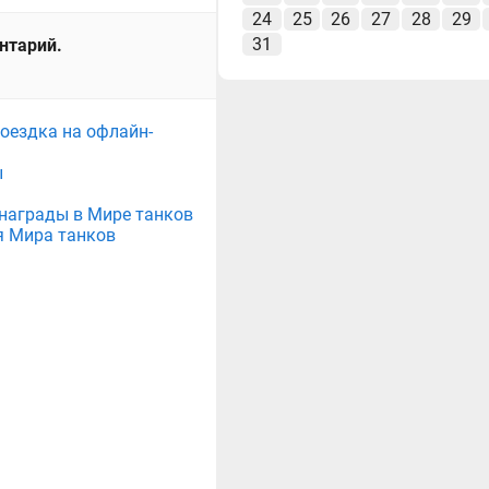
24
25
26
27
28
29
31
ентарий.
поездка на офлайн-
ы
е награды в Мире танков
я Мира танков