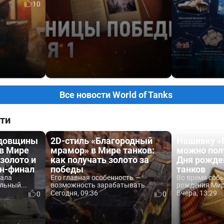
10
Все новости World of Tanks
ти
одовщины
2D-стиль «Благородный
Нашивку «
 в Мире
мрамор» в Мире танков:
можно пол
 золото и
как получать золото за
Дня рожде
йн-финал
победы
танков
вала
Его главная особенность —
Во время соб
льный...
возможность зарабатывать...
рождения Мира
Сегодня, 09:36
Вчера, 13:29
0
0