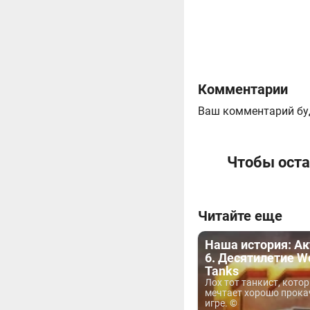
Комментарии
Ваш комментарий бу
Чтобы оста
Читайте еще
Наша история: Ак
6. Десятилетие Wo
Tanks
Лох тот танкист, кото
мечтает хорошо прока
игре. ©