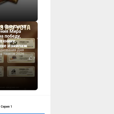
 и бонусы ко
ния Мира
за победу,
технику,
ние и экипаж
зднования Дня
 танков 2026...
7
 Серия 1