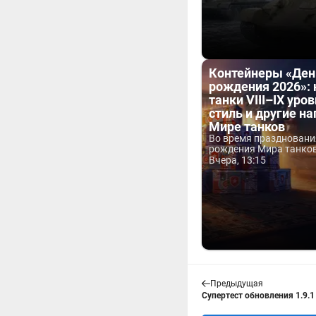
Контейнеры «Ден
рождения 2026»:
танки VIII–IX уров
стиль и другие н
Мире танков
Во время праздновани
рождения Мира танков 
Вчера, 13:15
Предыдущая
Супертест обновления 1.9.1