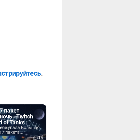
истрируйтесь
.
7 пакет
ночь» Twitch
d of Tanks
небе упала Большая
17 пакета...
16