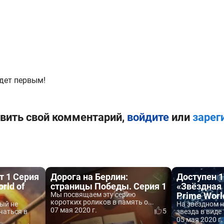
дет первым!
вить свой комментарий,
войдите
или
зарег
т 1 Серия
Дорога на Берлин:
Доступен 1
rld of
страницы Победы. Серия 1
«Звёздная 
Мы посвящаем эту серию
Prime Worl
коротких роликов в память о...
рый не
На звёздном 
07 мая 2020 г.
5
чаться в
звезда в виде 
05 мая 2020 г.