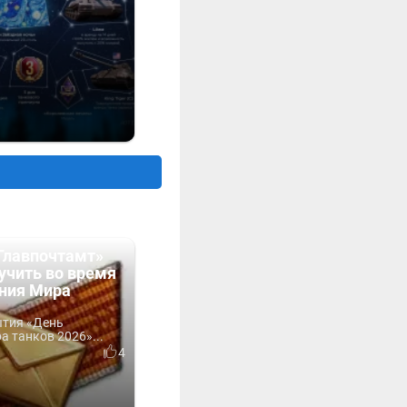
Главпочтамт»
учить во время
ния Мира
ытия «День
 танков 2026»...
4