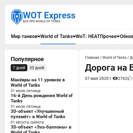
WOT Express
ВСЁ ПРО WORLD OF TANKS
Мир танков
World of Tanks
WoT: HEAT
Прочее
Обнов
Популярное
Главная
/
World of Tanks
/
Д
Дорога на 
7 дней
30 дней
07 мая 2020 г.
2762
Манёвры на 11 уровнях в
World of Tanks
31 июля, пятница
16-й День рождения World of
Tanks
31 июля, пятница
3D-объект «Улучшенный
пулемёт» в World of Tanks
01 августа, суббота
3D-объект «Эхо-баллоны» в
World of Tanks