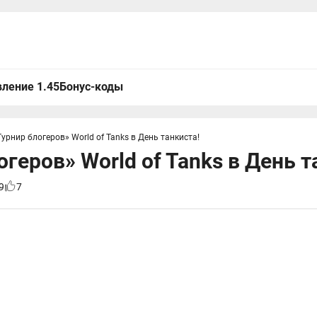
ление 1.45
Бонус-коды
Турнир блогеров» World of Tanks в День танкиста!
огеров» World of Tanks в День т
9
7