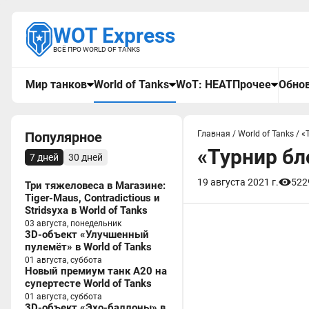
WOT Express
ВСЁ ПРО WORLD OF TANKS
Мир танков
World of Tanks
WoT: HEAT
Прочее
Обнов
Популярное
Главная
/
World of Tanks
/
«
«Турнир бл
7 дней
30 дней
19 августа 2021 г.
522
Три тяжеловеса в Магазине:
Tiger-Maus, Contradictious и
Stridsyxa в World of Tanks
03 августа, понедельник
3D-объект «Улучшенный
пулемёт» в World of Tanks
01 августа, суббота
Новый премиум танк A20 на
супертесте World of Tanks
01 августа, суббота
3D-объект «Эхо-баллоны» в