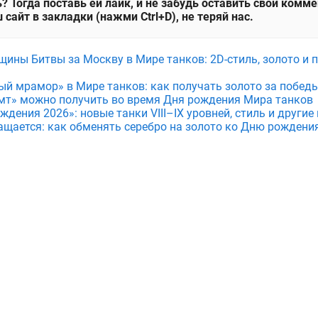
? Тогда поставь ей лайк, и не забудь оставить свой комм
 сайт в закладки (нажми Ctrl+D), не теряй нас.
щины Битвы за Москву в Мире танков: 2D-стиль, золото и 
ый мрамор» в Мире танков: как получать золото за побед
мт» можно получить во время Дня рождения Мира танков
дения 2026»: новые танки VIII–IX уровней, стиль и други
ащается: как обменять серебро на золото ко Дню рождени