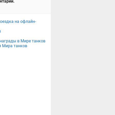
ентарий.
поездка на офлайн-
ы
е награды в Мире танков
я Мира танков