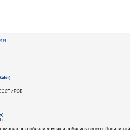
as)
koler)
СОСТИРОВ
s)
 г.
команда оскорбляли других и добились своего. Ловили хай