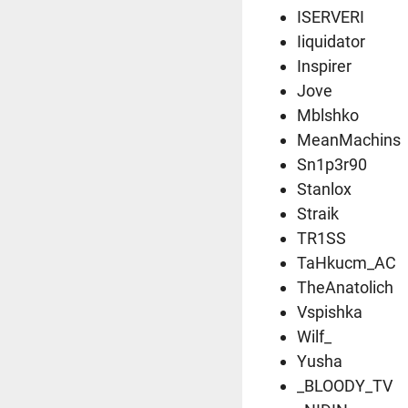
ISERVERI
Iiquidator
Inspirer
Jove
Mblshko
MeanMachins
Sn1p3r90
Stanlox
Straik
TR1SS
TaHkucm_AC
TheAnatolich
Vspishka
Wilf_
Yusha
_BLOODY_TV