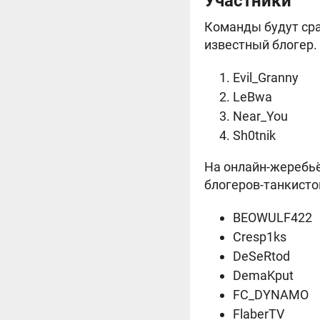
Участники
Команды будут сра
известный блогер.
Evil_Granny
LeBwa
Near_You
Sh0tnik
На онлайн-жеребьё
блогеров-танкисто
BEOWULF422
Cresp1ks
DeSeRtod
DemaKput
FC_DYNAMO
FlaberTV