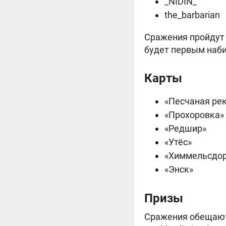
_NIDIN_
the_barbarian
Сражения пройдут 
будет первым наби
Карты
«Песчаная ре
«Прохоровка»
«Редшир»
«Утёс»
«Химмельсдо
«Энск»
Призы
Сражения обещают