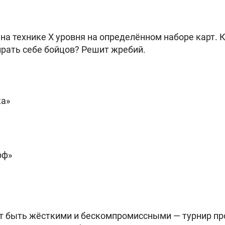
на технике X уровня на определённом наборе карт. К
рать себе бойцов? Решит жребий.
ка»
рф»
 быть жёсткими и бескомпромиссными — турнир про