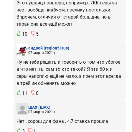
Это аушвиц-поньтера, нопример. 7КК серы за
нее - вообще ниабчом, поелику ностальжи.
Впрочем, отличия от старой большие, но в
таран она все ещё может.
10
5
андрей
(region51rus)
07 марта 2021 г.
Ну не тебе решать и говорить о том что убогое
а что нет, ты сам то кто такой? Я эти 60 к и
серы накоплю ещё не мало, а прем этот всегда
в трей ин обменять можно
11
0
ШАХ
(ШАХ)
07 марта 2021 г.
Нет , хорош для фана , 4,7 ставка прошла
3
1