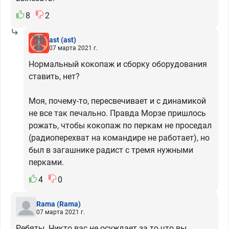
8
2
ast
(ast)
07 марта 2021 г.
Нормальный кокопаж и сборку оборудования
ставить, нет?
Моя, почему-то, пересвечивает и с динамикой
не все так печально. Правда Морзе пришлось
рожать, чтобы кокопаж по перкам не проседал
(радиоперехват на командире не работает), но
был в загашнике радист с тремя нужными
перками.
4
0
Rama
(Rama)
07 марта 2021 г.
Ребяты. Никто вас не осуждает за то что вы