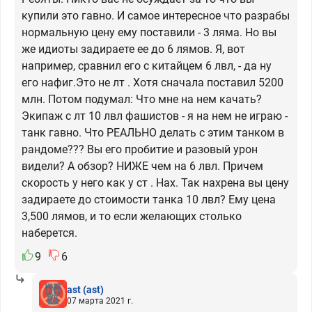
купили это гавно. И самое интересное что разрабы
нормальную цену ему поставили - 3 ляма. Но вы
же идиоты задираете ее до 6 лямов. Я, вот
например, сравнил его с китайцем 6 лвл, - да ну
его нафиг.Это не лт . Хотя сначала поставил 5200
млн. Потом подумал: Что мне на нем качать?
Экипаж с лт 10 лвл фашистов - я на нем не играю -
танк гавно. Что РЕАЛЬНО делать с этим танком в
рандоме??? Вы его пробитие и разовый урон
видели? А обзор? НИЖЕ чем на 6 лвл. Причем
скорость у него как у ст . Нах. Так нахрена вы цену
задираете до стоимости танка 10 лвл? Ему цена
3,500 лямов, и то если желающих столько
наберется.
9
6
ast
(ast)
07 марта 2021 г.