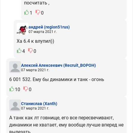
посчитать ,
1
0
андрей
(region51rus)
07 марта 2021 г.
Ха 6.4 к влупил))
4
0
Алексей Алексеевич
(Recruit_BOPOH)
07 марта 2021 г.
6 001 532. Ему бы динамики и танк - огонь
10
0
Станислав
(Xanth)
07 марта 2021 г.
А танк как лт говнище, его все пересвечивают,
динамики не хватает, ему вообще лучше вперед не
вылезать.