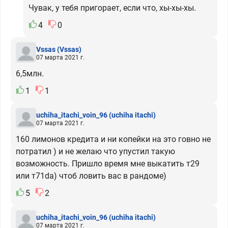
Чувак, у тебя пригорает, если что, хы-хы-хы.
4
0
Vssas
(Vssas)
07 марта 2021 г.
6,5млн.
1
1
uchiha_itachi_voin_96
(uchiha itachi)
07 марта 2021 г.
160 лимонов кредита и ни копейки на это говно не
потратил ) и не желаю что упустил такую
возможность. Пришло время мне выкатить т29
или т71da) чтоб ловить вас в рандоме)
5
2
uchiha_itachi_voin_96
(uchiha itachi)
07 марта 2021 г.