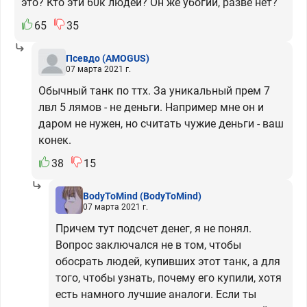
это? Кто эти 60к людей? Он же убогий, разве нет?
65
35
Псевдо
(AMOGUS)
07 марта 2021 г.
Обычный танк по ттх. За уникальный прем 7
лвл 5 лямов - не деньги. Например мне он и
даром не нужен, но считать чужие деньги - ваш
конек.
38
15
BodyToMind
(BodyToMind)
07 марта 2021 г.
Причем тут подсчет денег, я не понял.
Вопрос заключался не в том, чтобы
обосрать людей, купивших этот танк, а для
того, чтобы узнать, почему его купили, хотя
есть намного лучшие аналоги. Если ты