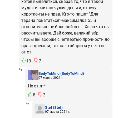
хотел выделиться, сказав то, что я такой
мудак и считаю чужие деньги, отвечу
коротко-ты не прав. Кто-то пишет "Для
тарана покататься"-максималка 55 и
относительно не большой вес... Хз на что вы
рассчитываете. Дай боже, великий вбр,
чтобы вы вообще с четвертью прочности до
врага доехали, так как габариты у него не
от от.
19
7
BodyToMind
(BodyToMind)
07 марта 2021 г.
Не от лт*
8
2
Stef
(Stef)
07 марта 2021 г.