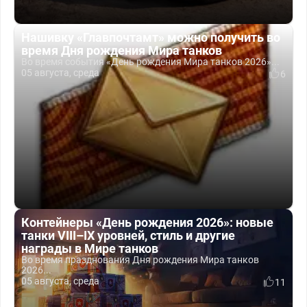
Нашивку «Главпочтамт» можно получить во
время Дня рождения Мира танков
Во время события «День рождения Мира танков 2026»...
05 августа, среда
6
Контейнеры «День рождения 2026»: новые
танки VIII–IX уровней, стиль и другие
награды в Мире танков
Во время празднования Дня рождения Мира танков
2026...
05 августа, среда
11