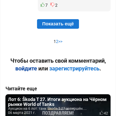
7
2
Показать ещё
1
2
>>
Чтобы оставить свой комментарий,
войдите
или
зарегистрируйтесь
.
Читайте еще
Лот 6: Škoda T 27. Итоги аукциона на Чёрном
рынке World of Tanks
Аукцион на 6 лот: танк Škoda T 27 завершён....
06 марта 2021 г.
42