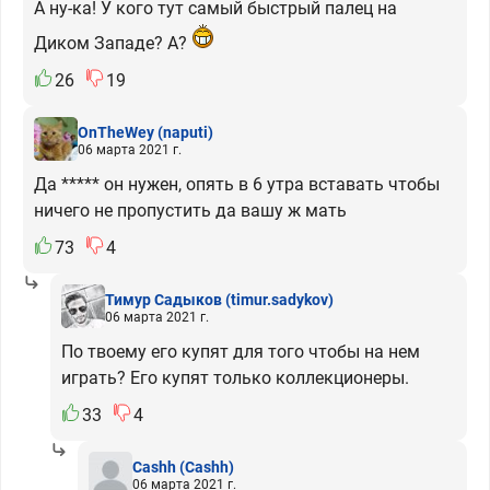
А ну-ка! У кого тут самый быстрый палец на
Диком Западе? А?
26
19
OnTheWey
(naputi)
06 марта 2021 г.
Да ***** он нужен, опять в 6 утра вставать чтобы
ничего не пропустить да вашу ж мать
73
4
Тимур Садыков
(timur.sadykov)
06 марта 2021 г.
По твоему его купят для того чтобы на нем
играть? Его купят только коллекционеры.
33
4
Cashh
(Cashh)
06 марта 2021 г.