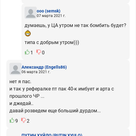
ooo
(semsk)
07 марта 2021 г.
думаешь, у ЦА утром не так бомбить будет?
типа с добрым утром)))
1
0
Александр
(Engells86)
06 марта 2021 г.
нет я пас.
и так у рефералке пт пак 40-к имбует и арта с
прошлого ЧР ...
и джедай..
давай розведем еще больший дурдом...
9
2
ПУТИН ХУЙЛО
(PUTIN XYULO)