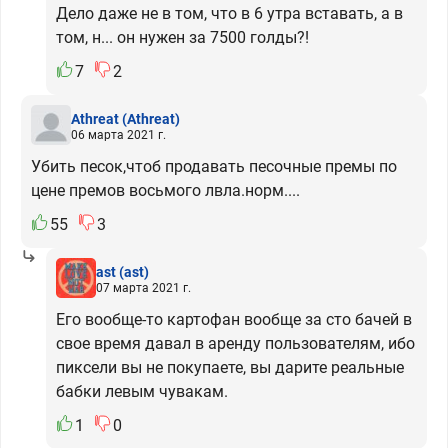
Дело даже не в том, что в 6 утра вставать, а в
том, н... он нужен за 7500 голды?!
7
2
Athreat
(Athreat)
06 марта 2021 г.
Убить песок,чтоб продавать песочные премы по
цене премов восьмого лвла.норм....
55
3
ast
(ast)
07 марта 2021 г.
Его вообще-то картофан вообще за сто бачей в
свое время давал в аренду пользователям, ибо
пиксели вы не покупаете, вы дарите реальные
бабки левым чувакам.
1
0