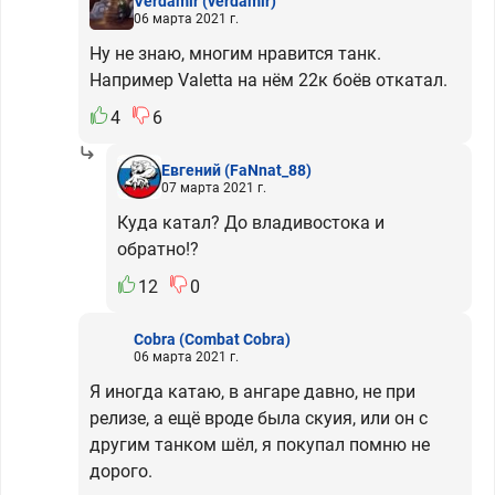
Verdamir
(verdamir)
06 марта 2021 г.
Ну не знаю, многим нравится танк.
Например Valetta на нём 22к боёв откатал.
4
6
Евгений
(FaNnat_88)
07 марта 2021 г.
Куда катал? До владивостока и
обратно!?
12
0
Cobra
(Combat Cobra)
06 марта 2021 г.
Я иногда катаю, в ангаре давно, не при
релизе, а ещё вроде была скуия, или он с
другим танком шёл, я покупал помню не
дорого.