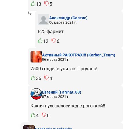
13
5
Александр
(Салтис)
06 марта 2021 г.
Е25 фармит
12
6
Активный РАКОТРАХ!!!
(Korben_Team)
06 марта 2021 г.
7500 голды в унитаз. Продано!
36
4
Евгений
(FaNnat_88)
07 марта 2021 г.
Какая пуха,велосипед с рогаткой!!
4
0