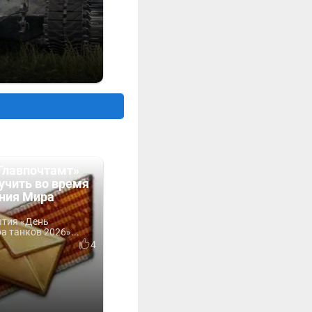
Главпочтамт»
учить во время
ния Мира
ытия «День
 танков 2026»...
4