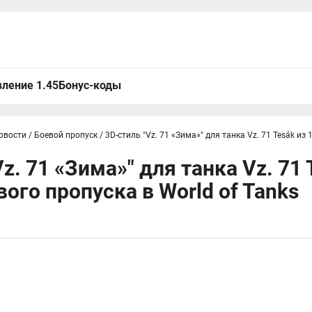
ление 1.45
Бонус-коды
овости
/
Боевой пропуск
/
3D-стиль "Vz. 71 «Зима»" для танка Vz. 71 Tesák из
z. 71 «Зима»" для танка Vz. 71 
вого пропуска в World of Tanks