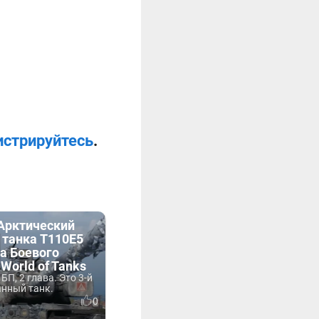
истрируйтесь
.
«Арктический
 танка T110E5
на Боевого
 World of Tanks
БП, 2 глава. Это 3-й
анный танк.
0