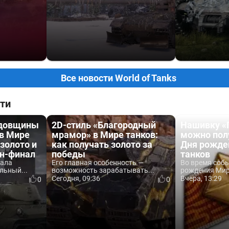
Все новости World of Tanks
ти
одовщины
2D-стиль «Благородный
Нашивку «
 в Мире
мрамор» в Мире танков:
можно пол
 золото и
как получать золото за
Дня рожде
йн-финал
победы
танков
вала
Его главная особенность —
Во время соб
льный...
возможность зарабатывать...
рождения Мира
Сегодня, 09:36
Вчера, 13:29
0
0