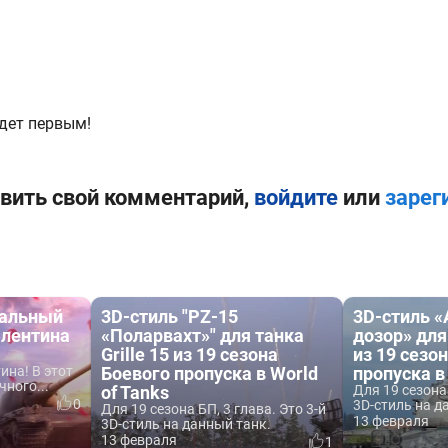
дет первым!
вить свой комментарий,
войдите
или
зарег
еальный
3D-стиль "PZ-15
3D-стиль 
алентина
«Поларвахт»" для танка
дозор» для
Grille 15 из 19 сезона
из 19 сезо
ина! В этот
Боевого пропуска в World
пропуска в
ного...
of Tanks
Для 19 сезона 
0
3D-стиль на д
Для 19 сезона БП, 3 глава. Это 3-й
13 февраля
3D-стиль на данный танк.
13 февраля
1