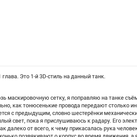
1 глава. Это 1-й 3D-стиль на данный танк.
зь маскировочную сетку, я поправляю на танке съ
льно, как тонюсенькие провода передают столько 
тся с предыдущим, словно шестерёнки механически
плый свет, пока я прислушиваюсь к радару. Его элек
ак далеко от всего, к чему прикасалась рука челове
хонько позвякивают о корпус во время движения, а