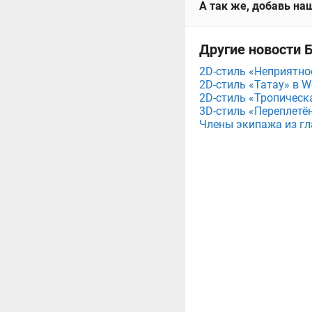
А так же, добавь наш
Другие новости Б
2D-стиль «Неприятнос
2D-стиль «Татау» в Wo
2D-стиль «Тропическа
3D-стиль «Переплетённы
Члены экипажа из гла