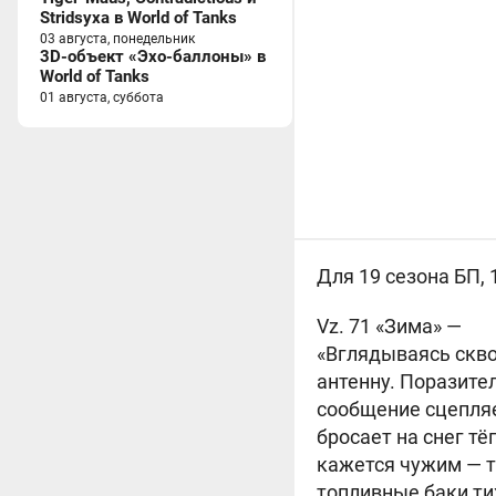
Stridsyxa в World of Tanks
03 августа, понедельник
3D-объект «Эхо-баллоны» в
World of Tanks
01 августа, суббота
Для 19 сезона БП, 
Vz. 71 «Зима» —
«Вглядываясь скво
антенну. Поразите
сообщение сцепляе
бросает на снег тё
кажется чужим — т
топливные баки ти