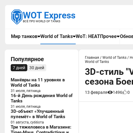
WOT Express
ВСЁ ПРО WORLD OF TANKS
Мир танков
World of Tanks
WoT: HEAT
Прочее
Обнов
Популярное
Главная
/
World of Tanks
/
Н
World of Tanks
7 дней
30 дней
3D-стиль "V
сезона Бое
Манёвры на 11 уровнях в
World of Tanks
31 июля, пятница
13 февраля
1496
0
16-й День рождения World of
Tanks
31 июля, пятница
3D-объект «Улучшенный
пулемёт» в World of Tanks
01 августа, суббота
Три тяжеловеса в Магазине:
Tiger-Maus, Contradictious и