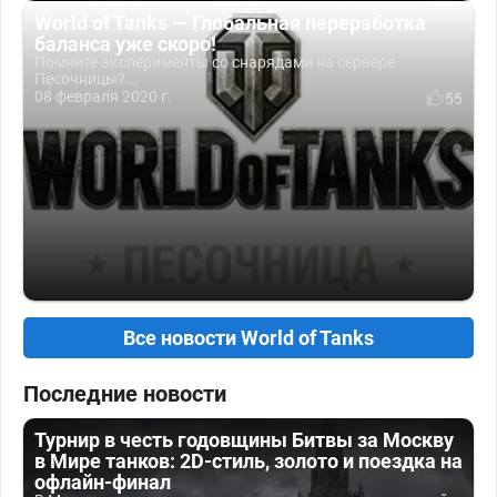
World of Tanks — Глобальная переработка
баланса уже скоро!
Помните эксперименты со снарядами на сервере
Песочницы?...
08 февраля 2020 г.
55
Все новости World of Tanks
Последние новости
Турнир в честь годовщины Битвы за Москву
в Мире танков: 2D-стиль, золото и поездка на
офлайн-финал