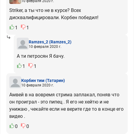
10 февраля 2020 г.
Striker, а ты что не в курсе? Всех
дисквалифицировали. Корбен победил!
1
1
Ramzes_2
(Ramzes_2)
10 февраля 2020 г.
А ти петросян Я бачу.
1
1
Корбин тим
(Татарин)
10 февраля 2020 г.
Амвей в на вовремя стрима заплакал, поняв что
он проиграл - это пипец . Я его не хейтю и не
унижаю , чекайте если не верите где то в конце его
видео .
0
0