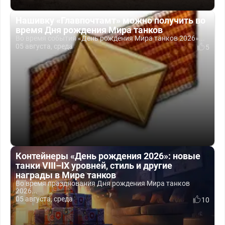
Нашивку «Главпочтамт» можно получить во
время Дня рождения Мира танков
Во время события «День рождения Мира танков 2026»...
05 августа, среда
5
Контейнеры «День рождения 2026»: новые
танки VIII–IX уровней, стиль и другие
награды в Мире танков
Во время празднования Дня рождения Мира танков
2026...
05 августа, среда
10