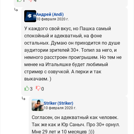
1
4
Андрей
(Andi)
10 февраля 2020 г.
У каждого свой вкус, но Пашка самый
спокойный и адекватный, на фоне
остальных. Думаю он приходится по душе
аудитории зрителей 30+. Топил за него, и
немного расстроен проигрышем. Но тем не
менее на Итальяшке будет любимый
стример с озвучкой. А перки и так
выкачаем. )
3
0
Striker
(Striker)
10 февраля 2020 г.
Согласен, он адекватный как человек.
Так же как и Юр Саныч. Про 30+ орнул.
Мне 29 лет и 10 месяцев :)))