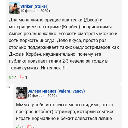
Striker
(Striker)
10 февраля 2020 г.
Для меня лично орущие как телки (Джов) и
матерящиеся на стриме (Корбен) неприемлимы.
Амвея реально жалко. Его хоть смотреть можно и
хоть поржать иногда. Дело вкуса, просто раз
столько поддерживает таких быдлостримеров как
Джов и Корбен, неудивительно, почему эта
публика покупает танки 2-3 левела за голду в
таких суммах. Интеллект!!!
4
1
Валера Иванов
(valera.ivanov)
10 февраля 2020 г.
Ммм а у тебя интелекта много видимо, этого
прекрасного(нет) стримера, который ссыться
играть нормально и бежит сливаться левше