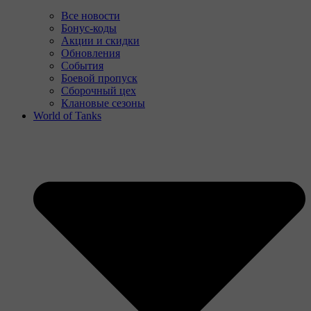
Все новости
Бонус-коды
Акции и скидки
Обновления
События
Боевой пропуск
Сборочный цех
Клановые сезоны
World of Tanks