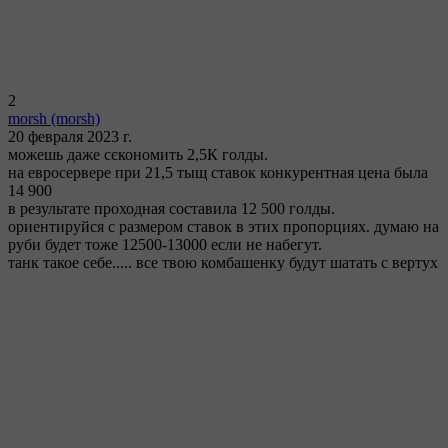
2
morsh
(morsh)
20 февраля 2023 г.
можешь даже сєкономить 2,5К голды.
на евросервере при 21,5 тыщ ставок конкурентная цена была
14 900
в результате проходная составила 12 500 голды.
ориентируйся с размером ставок в этих пропорциях. думаю на
руби будет тоже 12500-13000 если не набегут.
танк такое себе..... все твою комбашенку будут шатать с вертух