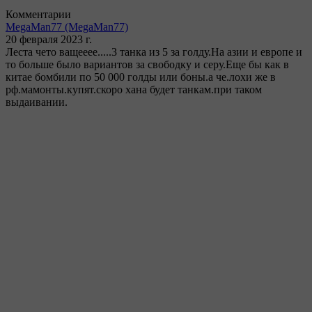
Комментарии
MegaMan77
(MegaMan77)
20 февраля 2023 г.
Леста чето ващееее.....3 танка из 5 за голду.На азии и европе и
то больше было вариантов за свободку и серу.Еще бы как в
китае бомбили по 50 000 голды или боны.а че.лохи же в
рф.мамонты.купят.скоро хана будет танкам.при таком
выдаивании.