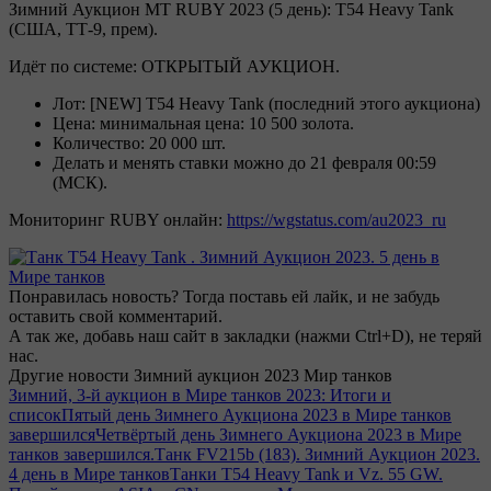
Зимний Аукцион МТ RUBY 2023 (5 день): T54 Heavy Tank
(
США, ТТ-9, прем).
Идёт по системе: ОТКРЫТЫЙ АУКЦИОН.
Лот: [NEW]
T54 Heavy Tank (последний этого аукциона)
Цена: минимальная цена:
10 500 золота.
Количество: 20 000 шт.
Делать и менять ставки можно до 21 февраля 00:59
(МСК).
Мониторинг RUBY онлайн:
https://wgstatus.com/au2023_ru
Понравилась новость? Тогда поставь ей лайк, и не забудь
оставить свой комментарий.
А так же, добавь наш сайт в закладки (нажми Ctrl+D), не теряй
нас.
Другие новости Зимний аукцион 2023 Мир танков
Зимний, 3-й аукцион в Мире танков 2023: Итоги и
список
Пятый день Зимнего Аукциона 2023 в Мире танков
завершился
Четвёртый день Зимнего Аукциона 2023 в Мире
танков завершился.
Танк FV215b (183). Зимний Аукцион 2023.
4 день в Мире танков
Танки T54 Heavy Tank и Vz. 55 GW.