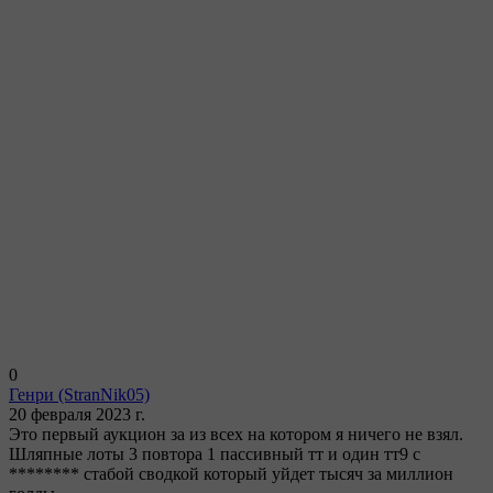
0
Генри
(StranNik05)
20 февраля 2023 г.
Это первый аукцион за из всех на котором я ничего не взял.
Шляпные лоты 3 повтора 1 пассивный тт и один тт9 с
******** стабой сводкой который уйдет тысяч за миллион