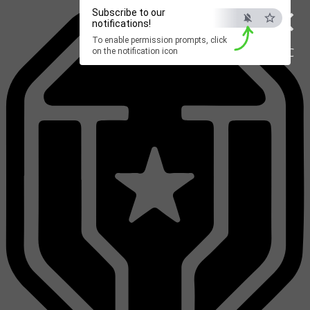
×
Subscribe to our
notifications!
To enable permission prompts, click
ESC
on the notification icon