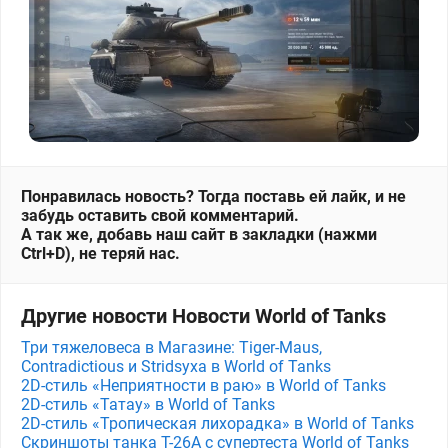
Понравилась новость? Тогда поставь ей лайк, и не
забудь оставить свой комментарий.
А так же, добавь наш сайт в закладки (нажми
Ctrl+D), не теряй нас.
Другие новости Новости World of Tanks
Три тяжеловеса в Магазине: Tiger-Maus,
Contradictious и Stridsyxa в World of Tanks
2D-стиль «Неприятности в раю» в World of Tanks
2D-стиль «Татау» в World of Tanks
2D-стиль «Тропическая лихорадка» в World of Tanks
Скриншоты танка T-26A с супертеста World of Tanks