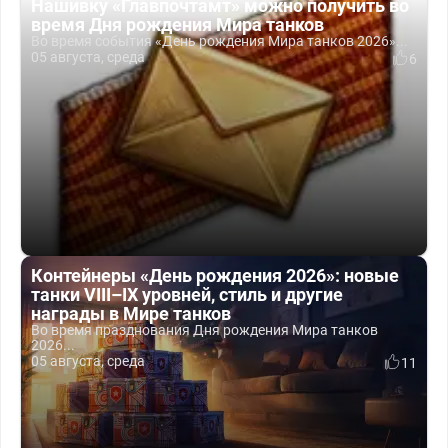
Нашивку «Главпочтамт» можно получить во
время Дня рождения Мира танков
Во время события «День рождения Мира танков 2026»...
05 августа, среда
6
Контейнеры «День рождения 2026»: новые
танки VIII–IX уровней, стиль и другие
награды в Мире танков
Во время празднования Дня рождения Мира танков
2026...
05 августа, среда
11