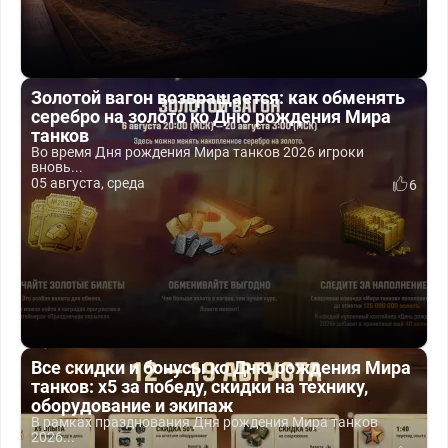
Золотой вагон возвращается: как обменять
серебро на золото ко Дню рождения Мира
танков
Во время Дня рождения Мира танков 2026 игроки
вновь...
05 августа, среда
6
Все скидки и бонусы ко Дню рождения Мира
танков: x5 за победу, скидки на технику,
оборудование и экипаж
В рамках празднования Дня рождения Мира танков
2026...