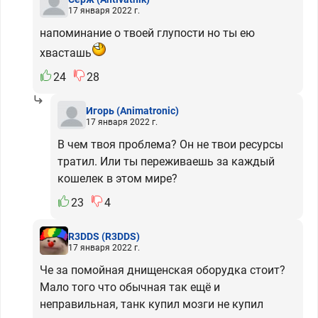
17 января 2022 г.
напоминание о твоей глупости но ты ею
хвасташь
24
28
Игорь
(Animatronic)
17 января 2022 г.
В чем твоя проблема? Он не твои ресурсы
тратил. Или ты переживаешь за каждый
кошелек в этом мире?
23
4
R3DDS
(R3DDS)
17 января 2022 г.
Че за помойная днищенская оборудка стоит?
Мало того что обычная так ещё и
неправильная, танк купил мозги не купил