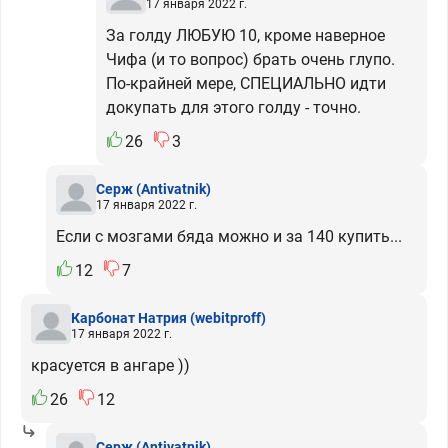
17 января 2022 г.
За голду ЛЮБУЮ 10, кроме наверное
Чифа (и то вопрос) брать очень глупо.
По-крайней мере, СПЕЦИАЛЬНО идти
докупать для этого голду - точно.
26
3
Серж
(Antivatnik)
17 января 2022 г.
Если с мозгами бяда можно и за 140 купить...
12
7
Карбонат Натрия
(webitproff)
17 января 2022 г.
красуется в ангаре ))
26
12
Серж
(Antivatnik)