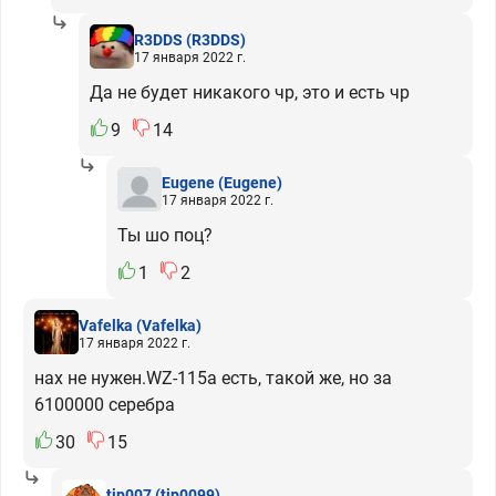
R3DDS
(R3DDS)
17 января 2022 г.
Да не будет никакого чр, это и есть чр
9
14
Eugene
(Eugene)
17 января 2022 г.
Ты шо поц?
1
2
Vafelka
(Vafelka)
17 января 2022 г.
нах не нужен.WZ-115а есть, такой же, но за
6100000 серебра
30
15
tip007
(tip0099)