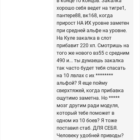
в конце то концов. Закалка
хорошо себя ведет на тигре1,
пантере88, вк168, когда
прирост НА ИХ уровне заметен
при средней альфе на уровне.
На Куле закалка в слот
прибавит 220 хп. Смотришь на
того же нового вз55 с средним
490 и... ты думаешь закалка
так часто будет тебя спасать
на 10 лвлах с их ********
альфой? Я еще пойму
сверхтяжей, когда прибавка
ощутимо заметна. Но *****
мозг другим ради модуля,
который тебе поможет в
одном из 10 боев? Я тоже
поставил стаб. ДЛЯ СЕБЯ.
Человеку удобней приводы?