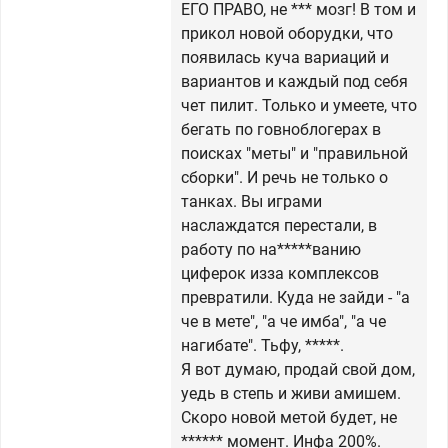
ЕГО ПРАВО, не *** мозг! В том и
прикол новой оборудки, что
появилась куча вариаций и
вариантов и каждый под себя
чет пилит. Только и умеете, что
бегать по говноблогерах в
поисках "меты" и "правильной
сборки". И речь не только о
танках. Вы играми
наслаждатся перестали, в
работу по на*****ванию
циферок изза комплексов
превратили. Куда не зайди - "а
че в мете", "а че имба", "а че
нагибате". Тьфу, *****.
Я вот думаю, продай свой дом,
уедь в степь и живи амишем.
Скоро новой метой будет, не
****** момент. Инфа 200%.