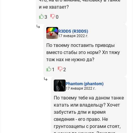
и не хватает?
3
0
R3DDS
(R3DDS)
17 января 2022 г.
По твоему поставить приводы
вместо стабы это норм? Хп тяжу
тож нах не нужно да?
1
2
Phantom
(phantom)
17 января 2022 г.
По твоему тебе на даном танке
катать или владельцу? Хочет
забустить дпм и время
сведения - его право. Не
грунтозацепы с рогами стоят,