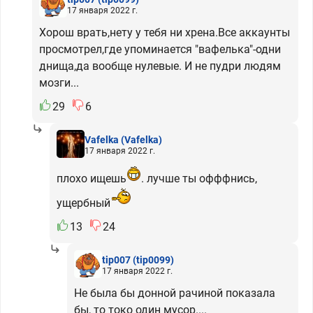
17 января 2022 г.
Хорош врать,нету у тебя ни хрена.Все аккаунты
просмотрел,где упоминается "вафелька"-одни
днища,да вообще нулевые. И не пудри людям
мозги...
29
6
Vafelka
(Vafelka)
17 января 2022 г.
плохо ищешь
. лучше ты офффнись,
ущербный
13
24
tip007
(tip0099)
17 января 2022 г.
Не была бы донной рачиной показала
бы, то токо один мусор....