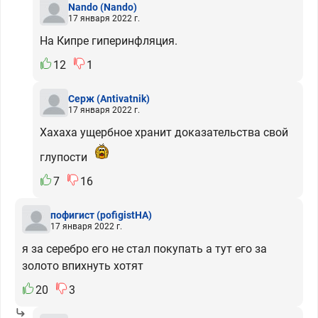
Nando
(Nando)
17 января 2022 г.
На Кипре гиперинфляция.
12
1
Серж
(Antivatnik)
17 января 2022 г.
Хахаха ущербное хранит доказательства свой
глупости
7
16
пофигист
(pofigistHA)
17 января 2022 г.
я за серебро его не стал покупать а тут его за
золото впихнуть хотят
20
3