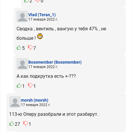
2
0
Vlad
(Teran_1)
17 января 2022 г.
Сводка , вентиль , вангую у тебя 47% , не
больше !
5
7
Bossmember
(Bossmember)
17 января 2022 г.
А как подкрутка есть +-???
1
1
morsh
(morsh)
17 января 2022 г.
113-ю Оперу разобрали и этот разберут.
27
1