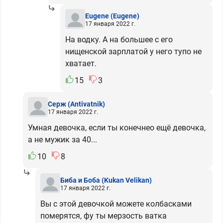
Eugene
(Eugene)
17 января 2022 г.
На водку. А на большее с его
нищенской зарплатой у него тупо не
хватает.
15
3
Серж
(Antivatnik)
17 января 2022 г.
Умная девочка, если ты конечнео ещё девочка,
а не мужик за 40...
10
8
Биба и Боба
(Kukan Velikan)
17 января 2022 г.
Вы с этой девочкой можете колбасками
померятся, фу ты мерзость ватка