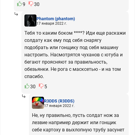
9
30
Phantom
(phantom)
17 января 2022 г.
Тебя то каким боком ****? Иди еще раскажи
солдату как ему под себя снарягу
подобрать или гонщику под себя машину
настроить. Насмотрятся чуханов с ютуба и
бегают проясняют за правильность,
обезьянки. Не рога с масксетью - и на том
спасибо.
30
5
R3DDS
(R3DDS)
17 января 2022 г.
Не, ну правильно, пусть солдат нож за
лезвие например держит или гонщик
себе картоху в выхлопную трубу засунет