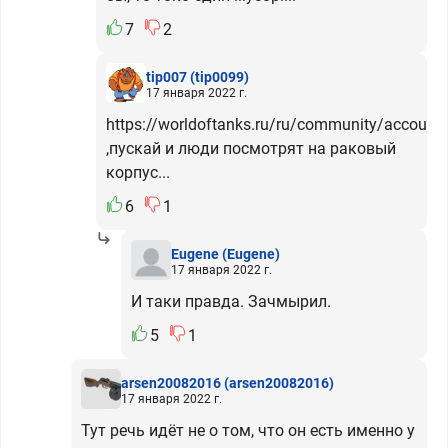
7
2
tip007
(tip0099)
17 января 2022 г.
https://worldoftanks.ru/ru/community/account
,пускай и люди посмотрят на раковый
корпус...
6
1
Eugene
(Eugene)
17 января 2022 г.
И таки правда. Зачмырил.
5
1
arsen20082016
(arsen20082016)
17 января 2022 г.
Тут речь идёт не о том, что он есть именно у