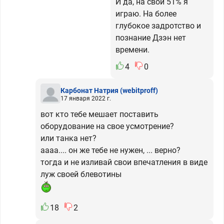
И да, на свой 51% я
играю. На более
глубокое задротство и
познание Дзэн нет
времени.
4
0
Карбонат Натрия
(webitproff)
17 января 2022 г.
вот кто тебе мешает поставить
оборудование на свое усмотрение?
или танка нет?
аааа.... он же тебе не нужен, ... верно?
тогда и не изливай свои впечатления в виде
луж своей блевотины
18
2