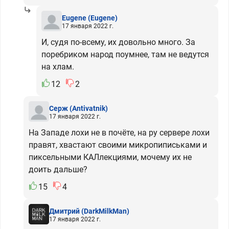
Eugene
(Eugene)
17 января 2022 г.
И, судя по-всему, их довольно много. За
поребриком народ поумнее, там не ведутся
на хлам.
12
2
Серж
(Antivatnik)
17 января 2022 г.
На Западе лохи не в почёте, на ру сервере лохи
правят, хвастают своими микропиписьками и
пиксельными КАЛлекциями, мочему их не
доить дальше?
15
4
Дмитрий
(DarkMilkMan)
17 января 2022 г.