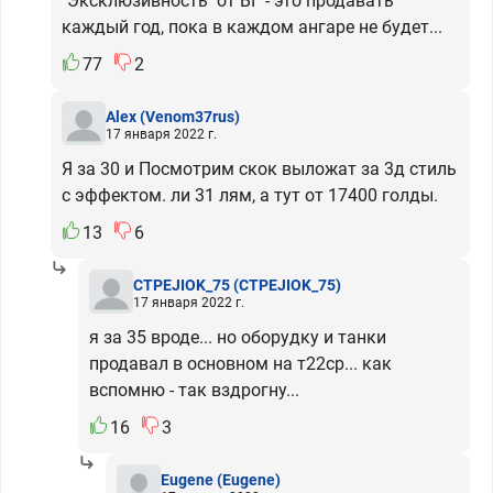
"Эксклюзивность" от ВГ - это продавать
каждый год, пока в каждом ангаре не будет...
77
2
Alex
(Venom37rus)
17 января 2022 г.
Я за 30 и Посмотрим скок выложат за 3д стиль
с эффектом. ли 31 лям, а тут от 17400 голды.
13
6
CTPEJIOK_75
(CTPEJIOK_75)
17 января 2022 г.
я за 35 вроде... но оборудку и танки
продавал в основном на т22ср... как
вспомню - так вздрогну...
16
3
Eugene
(Eugene)