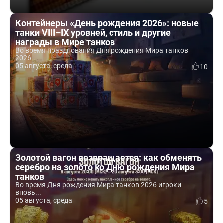
Контейнеры «День рождения 2026»: новые
танки VIII–IX уровней, стиль и другие
награды в Мире танков
Во время празднования Дня рождения Мира танков
2026...
05 августа, среда
10
Золотой вагон возвращается: как обменять
серебро на золото ко Дню рождения Мира
танков
Во время Дня рождения Мира танков 2026 игроки
вновь...
05 августа, среда
5