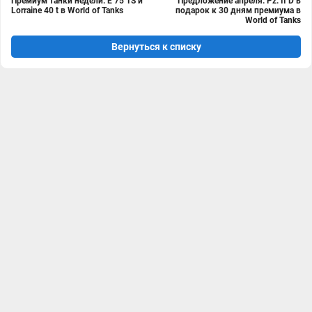
Премиум танки недели: E 75 TS и
Предложение апреля: Pz. II D в
Lorraine 40 t в World of Tanks
подарок к 30 дням премиума в
World of Tanks
Вернуться к списку