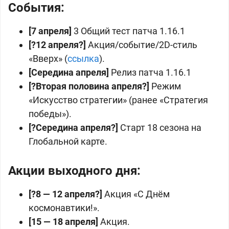
События:
[7 апреля]
3 Общий тест патча 1.16.1
[?12 апреля?]
Акция/событие/2D-стиль
«Вверх» (
ссылка
).
[Середина апреля]
Релиз патча 1.16.1
[?Вторая половина апреля?]
Режим
«Искусство стратегии» (ранее «Стратегия
победы»).
[?Середина апреля?]
Старт 18 сезона на
Глобальной карте.
Акции выходного дня:
[?8 — 12 апреля?]
Акция «С Днём
космонавтики!».
[15 — 18 апреля]
Акция.