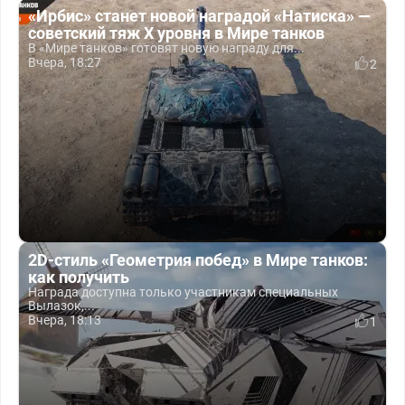
«Ирбис» станет новой наградой «Натиска» —
советский тяж X уровня в Мире танков
В «Мире танков» готовят новую награду для...
Вчера, 18:27
2
2D-стиль «Геометрия побед» в Мире танков:
как получить
Награда доступна только участникам специальных
Вылазок,...
Вчера, 18:13
1