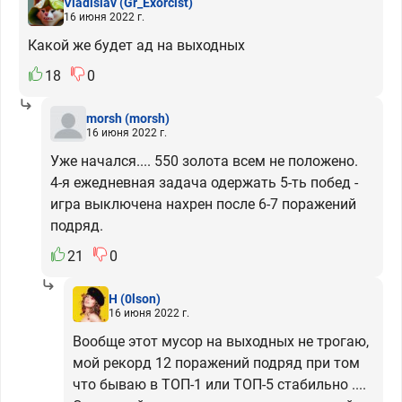
Vladislav
(Gr_Exorcist)
16 июня 2022 г.
Какой же будет ад на выходных
18
0
morsh
(morsh)
16 июня 2022 г.
Уже начался.... 550 золота всем не положено.
4-я ежедневная задача одержать 5-ть побед -
игра выключена нахрен после 6-7 поражений
подряд.
21
0
H
(0lson)
16 июня 2022 г.
Вообще этот мусор на выходных не трогаю,
мой рекорд 12 поражений подряд при том
что бываю в ТОП-1 или ТОП-5 стабильно ....