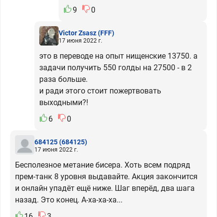
9
0
Victor Zsasz
(FFF)
17 июня 2022 г.
это в переводе на опыт нищенские 13750. а
задачи получить 550 голды на 27500 - в 2
раза больше.
и ради этого стоит пожертвовать
выходными?!
6
0
684125
(684125)
17 июня 2022 г.
Бесполезное метание бисера. Хоть всем подряд
прем-танк 8 уровня выдавайте. Акция закончится
и онлайн упадёт ещё ниже. Шаг вперёд, два шага
назад. Это конец. А-ха-ха-ха...
16
3