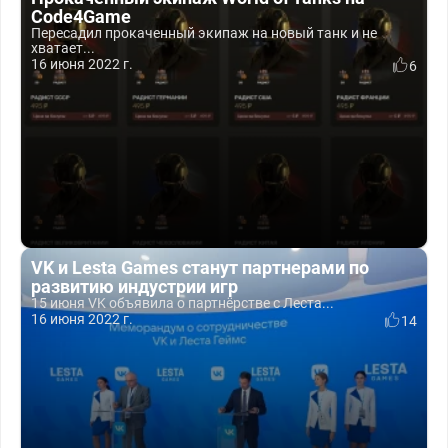
Code4Game
Пересадил прокаченный экипаж на новый танк и не
хватает...
16 июня 2022 г.
6
VK и Lesta Games станут партнерами по
развитию индустрии игр
15 июня VK объявила о партнёрстве с Леста...
16 июня 2022 г.
14