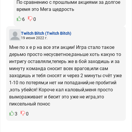
По сравнению с прошлыми акциями за долгое
время это Мега щедрость
6
0
Twitch Bitch
(Twitch Bitch)
19 июня 2022 г.
Мне по х е р на все эти акции! Игра стало такое
дерьмо просто несусветное,раньше хоть какую то
интригу оставляли,теперь же в бой заходишь и за
минуту команда сносит всех врагов,или сам
заходишь и тебя сносят и через 2 минуты счёт уже
1-10 по потерям,и нет ни попаданий,не пробитий
,хоть убейся! Короче кал каловый,меня просто
вымораживает и бесит это уже не игра,это
пиксельный понос
3
0