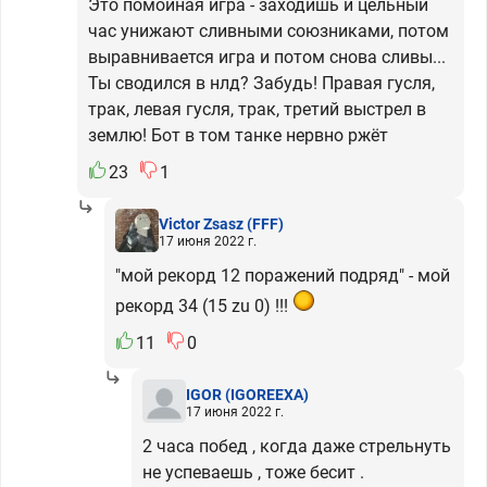
Это помойная игра - заходишь и цельный
час унижают сливными союзниками, потом
выравнивается игра и потом снова сливы...
Ты сводился в нлд? Забудь! Правая гусля,
трак, левая гусля, трак, третий выстрел в
землю! Бот в том танке нервно ржёт
23
1
Victor Zsasz
(FFF)
17 июня 2022 г.
"мой рекорд 12 поражений подряд" - мой
рекорд 34 (15 zu 0) !!!
11
0
IGOR
(IGOREEXA)
17 июня 2022 г.
2 часа побед , когда даже стрельнуть
не успеваешь , тоже бесит .