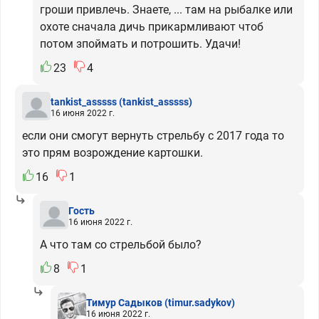
гроши привлечь. Знаете, ... там на рыбалке или
охоте сначала дичь прикармливают чтоб
потом зпоймать и потрошить. Удачи!
23
4
tankist_asssss
(tankist_asssss)
16 июня 2022 г.
если они смогут вернуть стрельбу с 2017 года то
это прям возрождение картошки.
16
1
Гость
16 июня 2022 г.
А что там со стрельбой было?
8
1
Тимур Садыков
(timur.sadykov)
16 июня 2022 г.