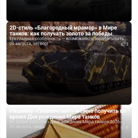
2D-стиль «Благородный мрамор» в Мире
танков: как получать золото за победы
Его главная особенность — возможность зарабатывать...
06 августа, четверг
3
Нашивку «Главпочтамт» можно получить во
время Дня рождения Мира танков
Во время события «День рождения Мира танков 2026»...
05 августа, среда
6