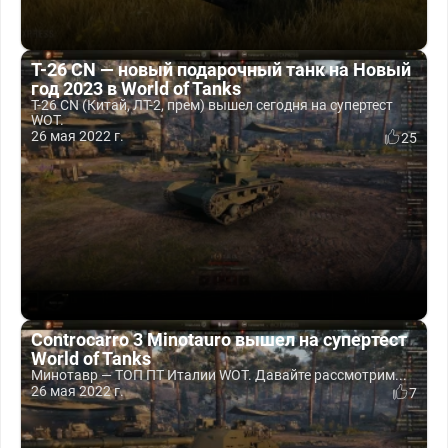
T-26 CN — новый подарочный танк на Новый
год 2023 в World of Tanks
T-26 CN (Китай, ЛТ-2, прем) вышел сегодня на супертест
WOT.
26 мая 2022 г.
25
Controcarro 3 Minotauro вышел на супертест
World of Tanks
Минотавр — ТОП ПТ Италии WOT. Давайте рассмотрим...
26 мая 2022 г.
7