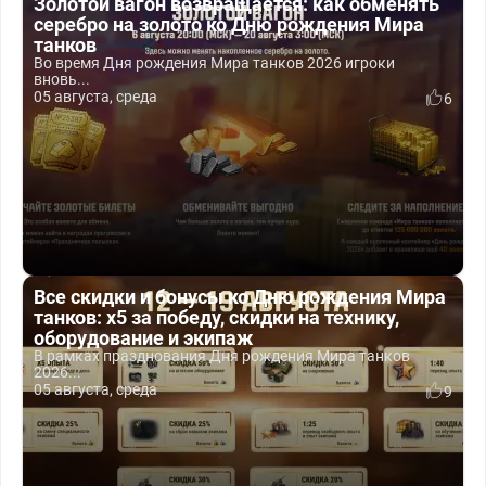
Золотой вагон возвращается: как обменять
серебро на золото ко Дню рождения Мира
танков
Во время Дня рождения Мира танков 2026 игроки
вновь...
05 августа, среда
6
Все скидки и бонусы ко Дню рождения Мира
танков: x5 за победу, скидки на технику,
оборудование и экипаж
В рамках празднования Дня рождения Мира танков
2026...
05 августа, среда
9