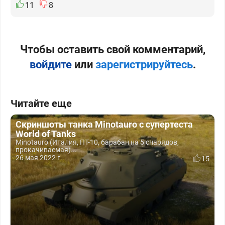
11
8
Чтобы оставить свой комментарий,
войдите
или
зарегистрируйтесь
.
Читайте еще
Скриншоты танка Minotauro с супертеста
World of Tanks
Minotauro (Италия, ПТ-10, барабан на 5 снарядов,
прокачиваемая)...
26 мая 2022 г.
15