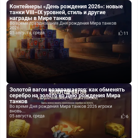
Контейнеры «День рождения 2026»: новые
танки VIII–IX уровней, стиль и другие
награды в Мире танков
Во время празднования Дня рождения Мира танков
2026...
05 августа, среда
11
Золотой вагон возвращается: как обменять
серебро на золото ко Дню рождения Мира
танков
Во время Дня рождения Мира танков 2026 игроки
вновь...
05 августа, среда
6