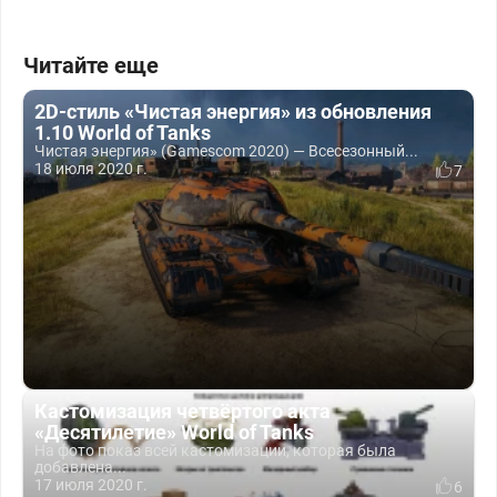
Читайте еще
2D-стиль «Чистая энергия» из обновления
1.10 World of Tanks
Чистая энергия» (Gamescom 2020) — Всесезонный...
18 июля 2020 г.
7
Кастомизация четвёртого акта
«Десятилетие» World of Tanks
На фото показ всей кастомизации, которая была
добавлена...
17 июля 2020 г.
6