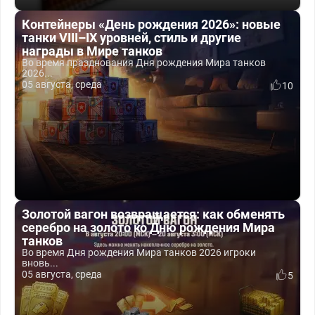
Контейнеры «День рождения 2026»: новые
танки VIII–IX уровней, стиль и другие
награды в Мире танков
Во время празднования Дня рождения Мира танков
2026...
05 августа, среда
10
Золотой вагон возвращается: как обменять
серебро на золото ко Дню рождения Мира
танков
Во время Дня рождения Мира танков 2026 игроки
вновь...
05 августа, среда
5