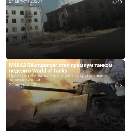
24 августа 2020 г.
20
M48A2 Räumpanzer стал премиум танком
недели в World of Tanks
Премиум танком недели становится брутальный и
харизматичный...
24 августа 2020 г.
5