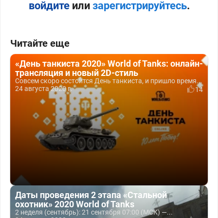
войдите
или
зарегистрируйтесь
.
Читайте еще
«День танкиста 2020» World of Tanks: онлайн-
трансляция и новый 2D-стиль
Совсем скоро состоится День танкиста, и пришло время...
24 августа 2020 г.
14
Даты проведения 2 этапа «Стальной
охотник» 2020 World of Tanks
2 неделя (сентябрь): 21 сентября 07:00 (МСК) —...