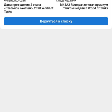
Предыдущая
Следующая
Даты проведения 2 этапа
M48A2 Räumpanzer стал премиум
«Стальной охотник» 2020 World of
танком недели в World of Tanks
Tanks
Вернуться к списку