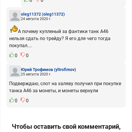
0
0
oleg11372
(oleg11372)
24 августа 2020 г.
А почему купленый за фантики танк А46
нельзя сдать по трейду? Я его для чего тогда
покупал....
0
0
Юрий Трофимов
(yltrofimov)
25 августа 2020 г.
Подверждаю, слот на халяву получил при покупке
танка А46 за монеты, и монеты вернули
0
0
Чтобы оставить свой комментарий,