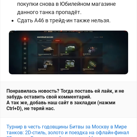
покупки снова в Юбилейном магазине
данного танка пропадёт.
Сдать
A46 в трейд-ин также нельзя.
Понравилась новость? Тогда поставь ей лайк, и не
забудь оставить свой комментарий.
А так же, добавь наш сайт в закладки (нажми
Ctrl+D), не теряй нас.
Турнир в честь годовщины Битвы за Москву в Мире
танков: 2D-стиль, золото и поездка на офлайн-финал