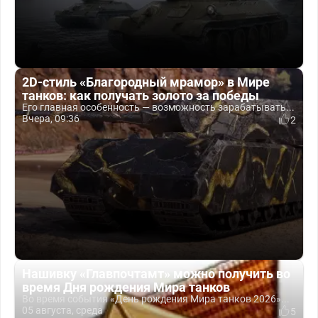
2D-стиль «Благородный мрамор» в Мире
танков: как получать золото за победы
Его главная особенность — возможность зарабатывать...
Вчера, 09:36
2
Нашивку «Главпочтамт» можно получить во
время Дня рождения Мира танков
Во время события «День рождения Мира танков 2026»...
05 августа, среда
5