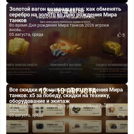
Золотой вагон возвращается: как обменять
серебро на золото ко Дню рождения Мира
танков
Во время Дня рождения Мира танков 2026 игроки
вновь...
05 августа, среда
5
Все скидки и бонусы ко Дню рождения Мира
танков: x5 за победу, скидки на технику,
оборудование и экипаж
В рамках празднования Дня рождения Мира танков
2026...
05 августа, среда
8