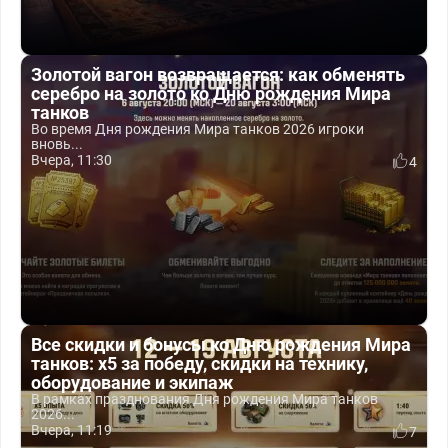
Золотой вагон возвращается: как обменять
серебро на золото ко Дню рождения Мира
танков
Во время Дня рождения Мира танков 2026 игроки
вновь...
Вчера, 11:30
4
Все скидки и бонусы ко Дню рождения Мира
танков: x5 за победу, скидки на технику,
оборудование и экипаж
В рамках празднования Дня рождения Мира танков
2026...
Вчера, 11:19
7