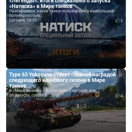
«Легенды»: итоги специального запуска
«Натиска» в Мире танков
Разбираемся, какие танки пользовались наибольшей
популярностью...
Сегодня, 08:51
2
Type 63 Yokozuna станет главной наградой
следующего кланового сезона в Мире
танков
В «Мире танков» готовят новую награду для...
08 августа, суббота
4