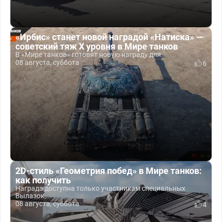
«Ирбис» станет новой наградой «Натиска» —
советский тяж X уровня в Мире танков
В «Мире танков» готовят новую награду для...
08 августа, суббота
6
2D-стиль «Геометрия побед» в Мире танков:
как получить
Награда доступна только участникам специальных
Вылазок,...
08 августа, суббота
4