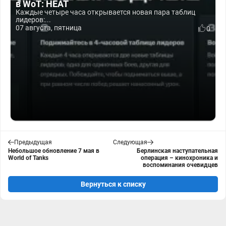
в WoT: HEAT
Каждые четыре часа открывается новая пара таблиц
лидеров:...
07 августа, пятница
0
Предыдущая
Следующая
Небольшое обновление 7 мая в
Берлинская наступательная
World of Tanks
операция – кинохроника и
воспоминания очевидцев
Вернуться к списку