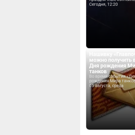
Сегодня, 12:20
Нашивку «Главпо
можно получить 
Дня рождения М
танков
Во время события «Де
рождения Мира танков 
05 августа, среда