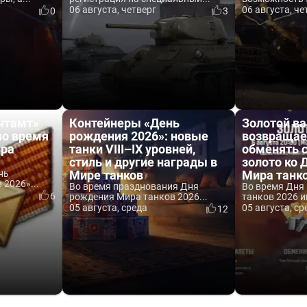
06 августа, четверг
06 августа, че
0
3
чтамт»
Контейнеры «День
Золотой ва
во время
рождения 2026»: новые
возвращае
ира
танки VIII–IX уровней,
обменять 
стиль и другие награды в
золото ко
нь
Мире танков
Мира танк
2026»...
Во время празднования Дня
Во время Дня
6
рождения Мира танков 2026...
танков 2026 и
05 августа, среда
05 августа, ср
12