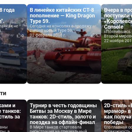
8 года
В линейке китайских СТ-8
Вчера в п
пополнение — King Dragon
поступили 
".
Type 59.
«Королевс
танках не
Сегодня на консолях в продажу
Console
...
вышел новый Type 59,...
«Появившись 
02 февраля 2018 г.
0
1
Второй мирово
22 ноября 201
ти
ками и
Турнир в честь годовщины
2D-стиль 
 танков:
Битвы за Москву в Мире
мрамор» в 
стиль за
танков: 2D-стиль, золото и
как получа
поездка на офлайн-финал
победы
ваны
В Мире танков стартовала
Его главная о
ы, а...
регистрация на специальный...
возможность 