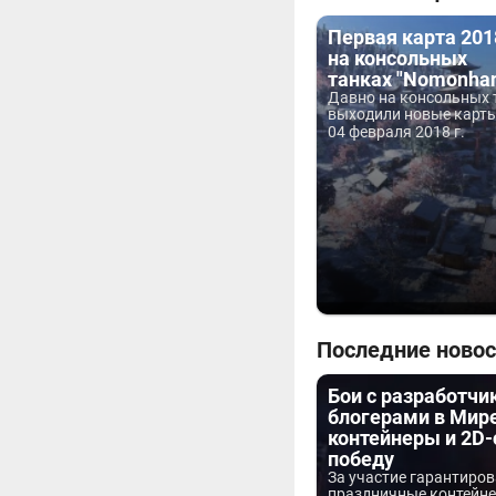
Первая карта 201
на консольных
танках "Nomonhan
Давно на консольных 
выходили новые карты
04 февраля 2018 г.
Последние новос
Бои с разработчи
блогерами в Мире
контейнеры и 2D-
победу
За участие гарантиро
праздничные контейнер