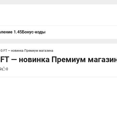
ление 1.45
Бонус-коды
1G FT — новинка Премиум магазина
FT — новинка Премиум магази
9
0