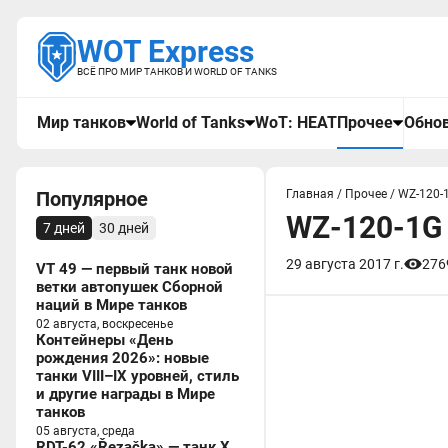
WOT Express
ВСЁ ПРО МИР ТАНКОВ И WORLD OF TANKS
Мир танков
World of Tanks
WoT: HEAT
Прочее
Обнов
Популярное
Главная
/
Прочее
/
WZ-120-
WZ-120-1G 
7 дней
30 дней
29 августа 2017 г.
276
VT 49 — первый танк новой
ветки автопушек Сборной
наций в Мире танков
02 августа, воскресенье
Контейнеры «День
рождения 2026»: новые
танки VIII–IX уровней, стиль
и другие награды в Мире
танков
05 августа, среда
RDT-62 «Řezačka» — танк X