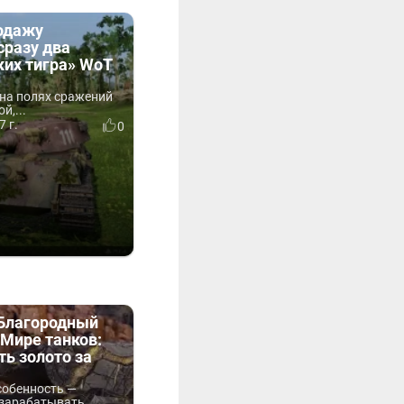
родажу
сразу два
ких тигра» WoT
на полях сражений
й,...
7 г.
0
«Благородный
Мире танков:
ть золото за
собенность —
зарабатывать...