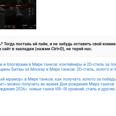
? Тогда поставь ей лайк, и не забудь оставить свой комм
 сайт в закладки (нажми Ctrl+D), не теряй нас.
и и блогерами в Мире танков: контейнеры и 2D-стиль за по
щины Битвы за Москву в Мире танков: 2D-стиль, золото и 
ый мрамор» в Мире танков: как получать золото за побед
мт» можно получить во время Дня рождения Мира танков
дения 2026»: новые танки VIII–IX уровней, стиль и други