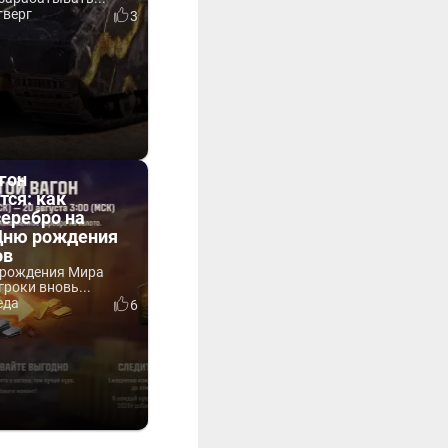
тверг
3
гон
тся: как
серебро на
 Дню рождения
ов
 рождения Мира
гроки вновь...
еда
6