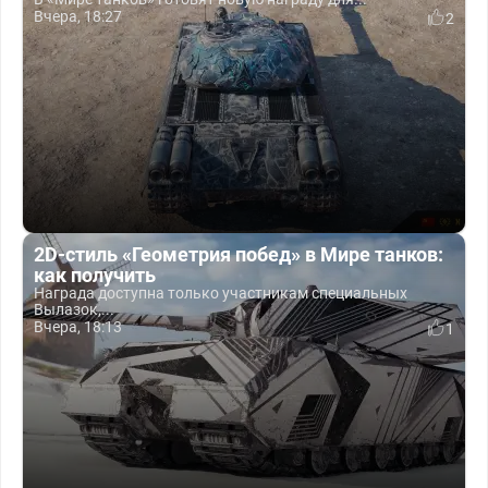
Вчера, 18:27
2
2D-стиль «Геометрия побед» в Мире танков:
как получить
Награда доступна только участникам специальных
Вылазок,...
Вчера, 18:13
1