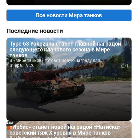
Все новости Мира танков
Последние новости
Type 63 Yokozuna станет главной наградой
следующего кланового сезона в Мире
танков
В «Мире танков» готовят новую награду для...
Вчера, 19:26
1
«Ирбис» станет новой наградой «Натиска» —
советский тяж X уровня в Мире танков
В «Мире танков» готовят новую награду для...