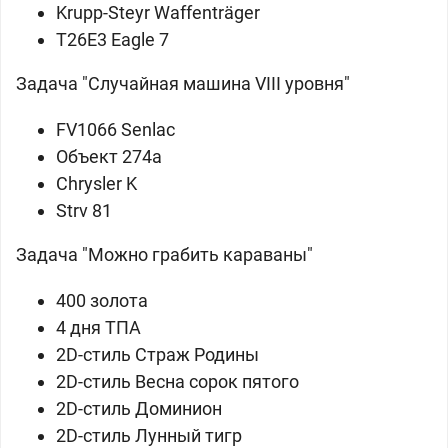
Krupp-Steyr Waffenträger
T26E3 Eagle 7
Задача "Случайная машина VIII уровня"
FV1066 Senlac
Объект 274а
Chrysler K
Strv 81
Задача "Можно грабить караваны"
400 золота
4 дня ТПА
2D-стиль Страж Родины
2D-стиль Весна сорок пятого
2D-стиль Доминион
2D-стиль Лунный тигр