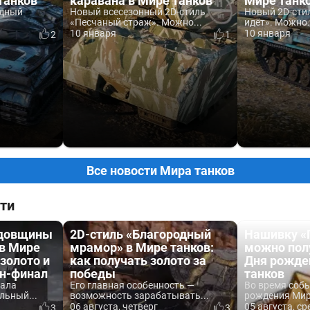
танков
каравана в Мире танков
Мире танк
одный
Новый всесезонный 2D-стиль
Новый 2D-сти
«Песчаный страж». Можно...
идёт». Можно.
10 января
10 января
2
1
Все новости Мира танков
ти
одовщины
2D-стиль «Благородный
Нашивку «
 в Мире
мрамор» в Мире танков:
можно пол
 золото и
как получать золото за
Дня рожде
йн-финал
победы
танков
вала
Его главная особенность —
Во время соб
льный...
возможность зарабатывать...
рождения Мира
06 августа, четверг
05 августа, ср
3
3