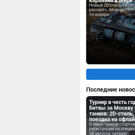
каравана в Мире 
Новый 2D-стиль «Хол
рассвет». Можно...
10 января
Последние новос
Турнир в честь г
Битвы за Москву
танков: 2D-стиль,
поездка на офла
В Мире танков старто
регистрация на специа
06 августа, четверг