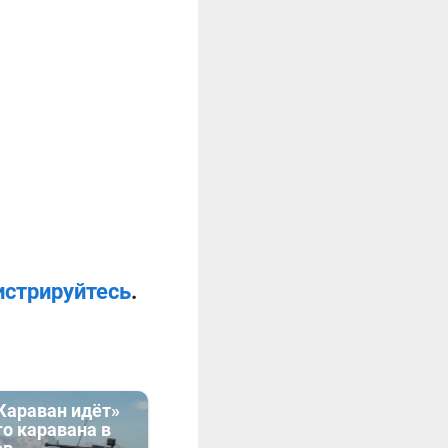
истрируйтесь
.
Караван идёт»
го каравана в