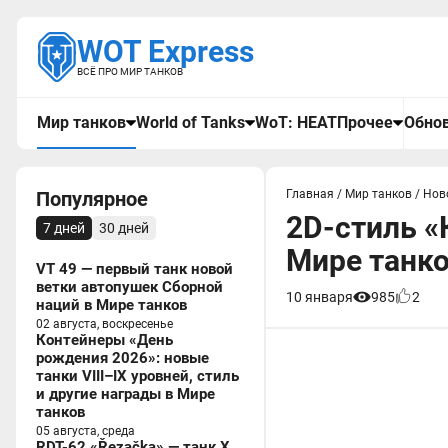
WOT Express
ВСЁ ПРО МИР ТАНКОВ
Мир танков
World of Tanks
WoT: HEAT
Прочее
Обнов
Популярное
Главная
/
Мир танков
/
Нов
2D-стиль «
7 дней
30 дней
Мире танк
VT 49 — первый танк новой
ветки автопушек Сборной
10 января
985
2
наций в Мире танков
02 августа, воскресенье
Контейнеры «День
рождения 2026»: новые
танки VIII–IX уровней, стиль
и другие награды в Мире
танков
05 августа, среда
RDT-62 «Řezačka» — танк X