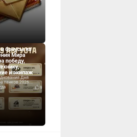
 и бонусы ко
ния Мира
за победу,
технику,
ние и экипаж
зднования Дня
 танков 2026...
еда
9