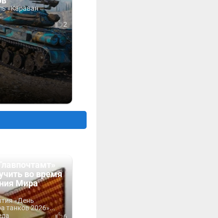
ов
ль «Караван
..
2
Главпочтамт»
учить во время
ния Мира
ытия «День
 танков 2026»...
еда
6