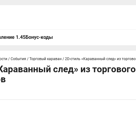
ление 1.45
Бонус-коды
ости
/
События
/
Торговый караван
/
2D-стиль «Караванный след» из торгово
Караванный след» из торгового
ов