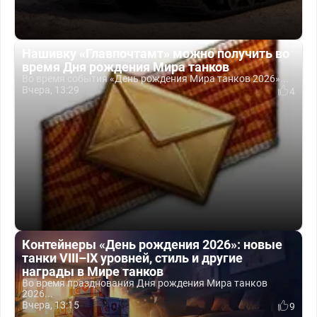
Нашивку «Главпочтамт» можно получить во
время Дня рождения Мира танков
Во время события «День рождения Мира танков 2026»...
Вчера, 13:29
4
Контейнеры «День рождения 2026»: новые
танки VIII–IX уровней, стиль и другие
награды в Мире танков
Во время празднования Дня рождения Мира танков
2026...
Вчера, 13:15
9