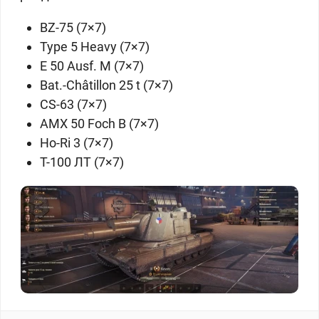
BZ-75 (7×7)
Type 5 Heavy (7×7)
E 50 Ausf. M (7×7)
Bat.-Châtillon 25 t (7×7)
CS-63 (7×7)
AMX 50 Foch B (7×7)
Ho-Ri 3 (7×7)
Т-100 ЛТ (7×7)