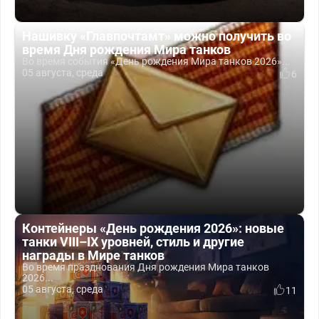
Нашивку «Главпочтамт» можно получить во
время Дня рождения Мира танков
Во время события «День рождения Мира танков 2026»...
05 августа, среда
6
Контейнеры «День рождения 2026»: новые
танки VIII–IX уровней, стиль и другие
награды в Мире танков
Во время празднования Дня рождения Мира танков
2026...
05 августа, среда
11