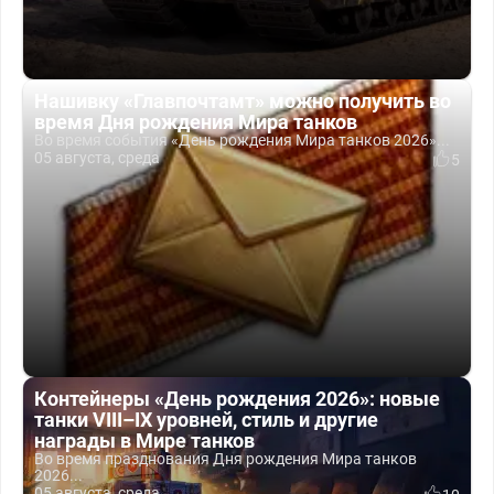
Нашивку «Главпочтамт» можно получить во
время Дня рождения Мира танков
Во время события «День рождения Мира танков 2026»...
05 августа, среда
5
Контейнеры «День рождения 2026»: новые
танки VIII–IX уровней, стиль и другие
награды в Мире танков
Во время празднования Дня рождения Мира танков
2026...
05 августа, среда