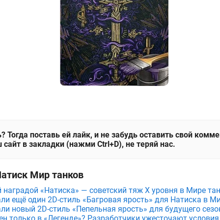
? Тогда поставь ей лайк, и не забудь оставить свой комм
 сайт в закладки (нажми Ctrl+D), не теряй нас.
Натиск Мир танков
й наградой «Натиска» — советский тяж X уровня в Мире та
ли ещё один 2D-стиль «Багровая ярость» для Натиска в М
ли новый 2D-стиль «Пепельная ярость» для будущего сезо
пен только в «Легенде»? Разработчики ужесточают условия