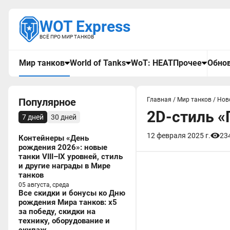
WOT Express
ВСЁ ПРО МИР ТАНКОВ
Мир танков
World of Tanks
WoT: HEAT
Прочее
Обнов
Популярное
Главная
/
Мир танков
/
Нов
2D-стиль «
7 дней
30 дней
12 февраля 2025 г.
23
Контейнеры «День
рождения 2026»: новые
танки VIII–IX уровней, стиль
и другие награды в Мире
танков
05 августа, среда
Все скидки и бонусы ко Дню
рождения Мира танков: x5
за победу, скидки на
технику, оборудование и