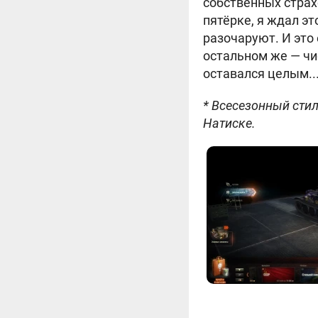
собственных страх
пятёрке, я ждал э
разочаруют. И это 
остальном же — чи
оставался целым..
* Всесезонный сти
Натиске.