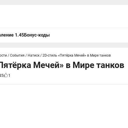
ление 1.45
Бонус-коды
ости
/
События
/
Натиск
/
2D-стиль «Пятёрка Мечей» в Мире танков
Пятёрка Мечей» в Мире танков
45
1