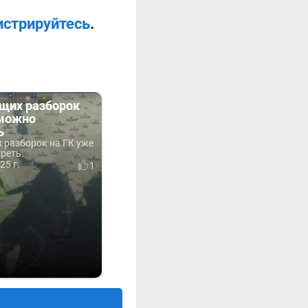
истрируйтесь
.
ущих разборок
 можно
ь
 разборок на ГК уже
реть.
25 г.
1