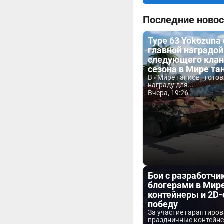
Последние новос
Type 63 Yokozuna
главной наградой
следующего клан
сезона в Мире та
В «Мире танков» гото
награду для...
Вчера, 19:26
Бои с разработчи
блогерами в Мире
контейнеры и 2D-
победу
За участие гарантиро
праздничные контейнер