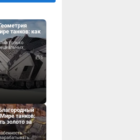
«Геометрия
ире танков: как
упна только
пециальных
1
«Благородный
Мире танков:
ть золото за
собенность —
зарабатывать...