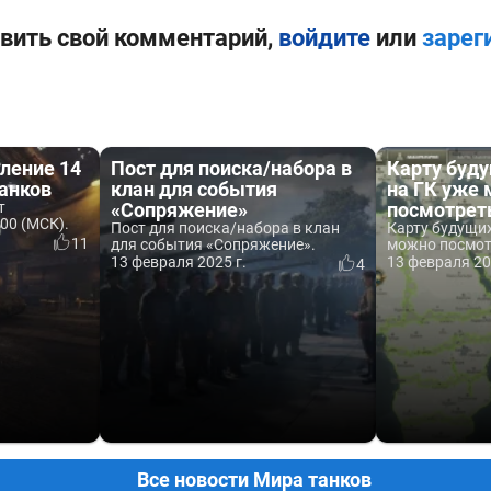
вить свой комментарий,
войдите
или
зарег
ление 14
Пост для поиска/набора в
Карту буд
анков
клан для события
на ГК уже
т
«Сопряжение»
посмотрет
:00 (МСК).
Пост для поиска/набора в клан
Карту будущих
11
для события «Сопряжение».
можно посмот
13 февраля 2025 г.
13 февраля 20
4
Все новости Мира танков