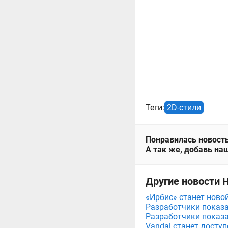
Теги:
2D-стили
Понравилась новость
А так же, добавь наш
Другие новости 
«Ирбис» станет ново
Разработчики показа
Разработчики показа
Vandal станет досту