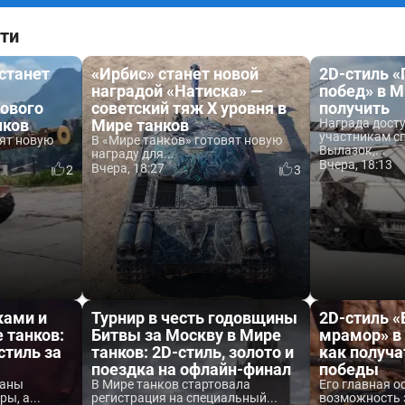
ти
 станет
«Ирбис» станет новой
2D-стиль 
наградой «Натиска» —
побед» в М
ового
советский тяж X уровня в
получить
нков
Мире танков
Награда дост
участникам с
вят новую
В «Мире танков» готовят новую
Вылазок,...
награду для...
Вчера, 18:13
Вчера, 18:27
2
3
ками и
Турнир в честь годовщины
2D-стиль 
 танков:
Битвы за Москву в Мире
мрамор» в 
стиль за
танков: 2D-стиль, золото и
как получа
поездка на офлайн-финал
победы
ваны
В Мире танков стартовала
Его главная о
ы, а...
регистрация на специальный...
возможность 