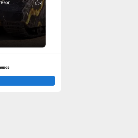
тверг
4
анков