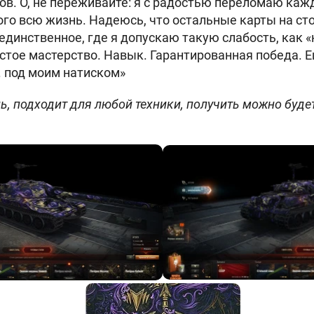
ов. О, не переживайте: я с радостью переломаю каж
того всю жизнь. Надеюсь, что остальные карты на ст
единственное, где я допускаю такую слабость, как 
стое мастерство. Навык. Гарантированная победа. Е
. под моим натиском»
ль, подходит для любой техники, получить можно буд