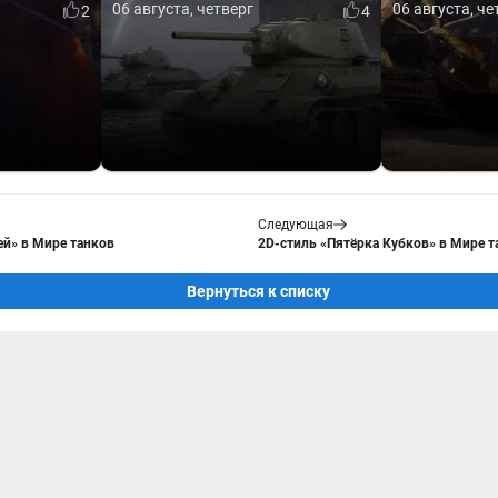
06 августа, четверг
06 августа, че
2
4
Следующая
ей» в Мире танков
2D-стиль «Пятёрка Кубков» в Мире т
Вернуться к списку