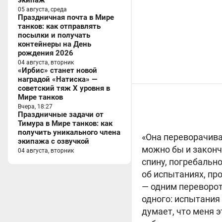
экипаж
05 августа, среда
Праздничная почта в Мире
танков: как отправлять
посылки и получать
контейнеры на День
рождения 2026
04 августа, вторник
«Ирбис» станет новой
наградой «Натиска» —
советский тяж X уровня в
Мире танков
Вчера, 18:27
Праздничные задачи от
Тимура в Мире танков: как
получить уникального члена
«Она переворачива
экипажа с озвучкой
можно бы и законч
04 августа, вторник
спину, погребально
об испытаниях, пр
— одним переворото
одного: испытания 
думает, что меня э