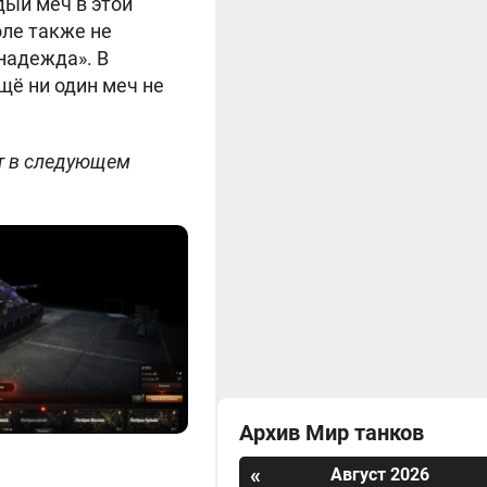
дый меч в этой
оле также не
«надежда». В
щё ни один меч не
ет в следующем
Архив Мир танков
«
Август 2026