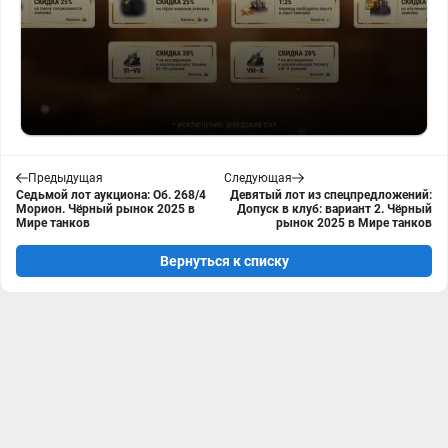
Предыдущая
Следующая
Седьмой лот аукциона: Об. 268/4
Девятый лот из спецпредложений:
Морион. Чёрный рынок 2025 в
Допуск в клуб: вариант 2. Чёрный
Мире танков
рынок 2025 в Мире танков
Вернуться к списку