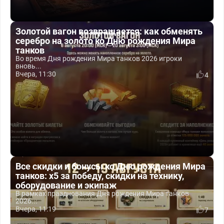
Золотой вагон возвращается: как обменять
серебро на золото ко Дню рождения Мира
танков
Во время Дня рождения Мира танков 2026 игроки
вновь...
Вчера, 11:30
4
Все скидки и бонусы ко Дню рождения Мира
танков: x5 за победу, скидки на технику,
оборудование и экипаж
В рамках празднования Дня рождения Мира танков
2026...
Вчера, 11:19
7