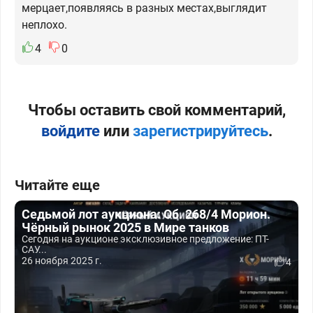
мерцает,появляясь в разных местах,выглядит
неплохо.
4
0
Чтобы оставить свой комментарий,
войдите
или
зарегистрируйтесь
.
Читайте еще
Седьмой лот аукциона: Об. 268/4 Морион.
Чёрный рынок 2025 в Мире танков
Сегодня на аукционе эксклюзивное предложение: ПТ-
САУ...
26 ноября 2025 г.
4