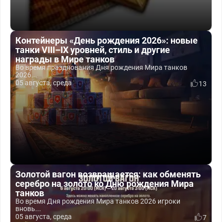
Контейнеры «День рождения 2026»: новые
танки VIII–IX уровней, стиль и другие
награды в Мире танков
Во время празднования Дня рождения Мира танков
2026...
05 августа, среда
13
Золотой вагон возвращается: как обменять
серебро на золото ко Дню рождения Мира
танков
Во время Дня рождения Мира танков 2026 игроки
вновь...
05 августа, среда
7