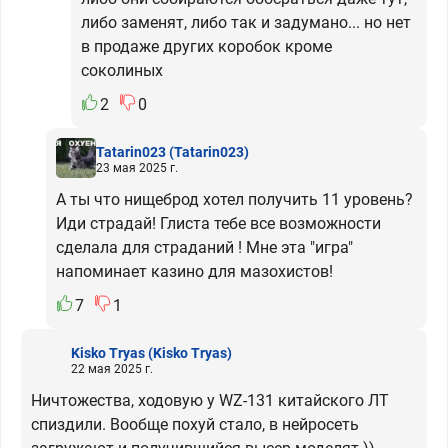
либо заменят, либо так и задумано... но нет
в продаже других коробок кроме
соколиных
2
0
Tatarin023
(Tatarin023)
23 мая 2025 г.
А ты что нищеброд хотел получить 11 уровень?
Иди страдай! Глиста тебе все возможности
сделала для страданий ! Мне эта "игра"
напоминает казино для мазохистов!
7
1
Kisko Tryas
(Kisko Tryas)
22 мая 2025 г.
Ничтожества, ходовую у WZ-131 китайского ЛТ
спиздили. Вообще похуй стало, в нейросеть