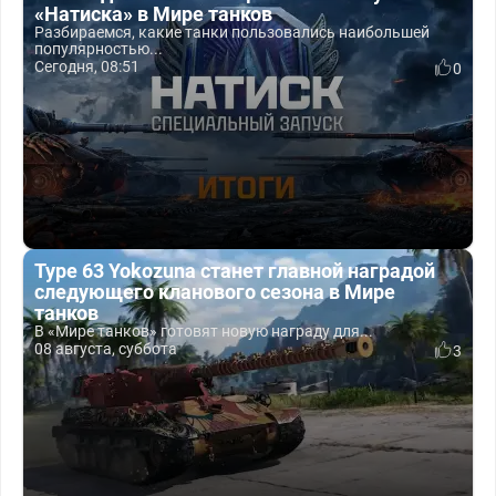
«Натиска» в Мире танков
Разбираемся, какие танки пользовались наибольшей
популярностью...
Сегодня, 08:51
0
Type 63 Yokozuna станет главной наградой
следующего кланового сезона в Мире
танков
В «Мире танков» готовят новую награду для...
08 августа, суббота
3