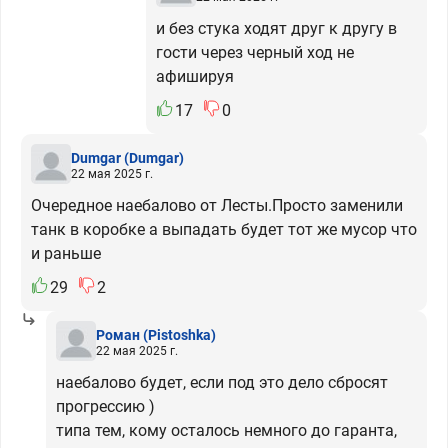
и без стука ходят друг к другу в
гости через черный ход не
афишируя
17
0
Dumgar
(Dumgar)
22 мая 2025 г.
Очередное наебалово от Лесты.Просто заменили
танк в коробке а выпадать будет тот же мусор что
и раньше
29
2
Роман
(Pistoshka)
22 мая 2025 г.
наебалово будет, если под это дело сбросят
прогрессию )
типа тем, кому осталось немного до гаранта,