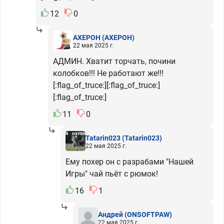
12
0
АХЕРОН
(АХЕРОН)
22 мая 2025 г.
АДМИН. Хватит торчать, почини
колобков!!! Не работают же!!!
[:flag_of_truce:][:flag_of_truce:]
[:flag_of_truce:]
11
0
Tatarin023
(Tatarin023)
22 мая 2025 г.
Ему похер он с разрабами "Нашей
Игры" чай пьёт с рюмок!
16
1
Андрей
(ONSOFTPAW)
22 мая 2025 г.