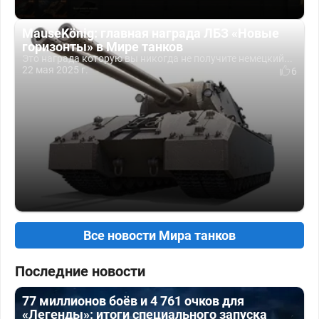
MauseKönig: главная награда ЛБЗ «Новые
горизонты» в Мире танков
Это награда которую вы никогда не получите немецкий...
22 мая 2025 г.
6
Все новости Мира танков
Последние новости
77 миллионов боёв и 4 761 очков для
«Легенды»: итоги специального запуска