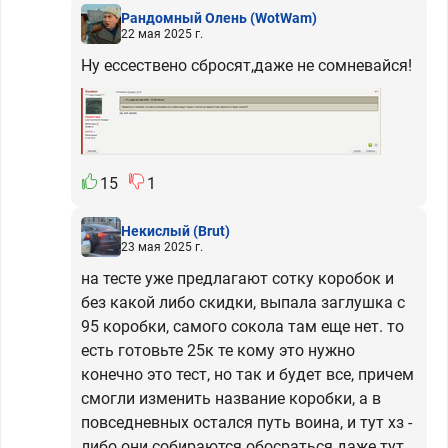
Рандомный Олень
(WotWam)
22 мая 2025 г.
Ну ессествено сбросят,даже не сомневайся!
15
1
Некислый
(Brut)
23 мая 2025 г.
на тесте уже предлагают сотку коробок и
без какой либо скидки, выпала заглушка с
95 коробки, самого сокола там еще нет. то
есть готовьте 25к те кому это нужно
конечно это тест, но так и будет все, причем
смогли изменить название коробки, а в
повседневных остался путь воина, и тут хз -
либо они собираются обосраться даже тут,