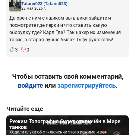
Tatarin023
(Tatarin023)
23 мая 2025 г.
Да хрен с ним с ящиком вы в вики зайдите и
посмотрите где перки и что ставить какую
оборудку где? Карл Где? Так нахер их изменения
такие ,а старая лучше была? Тьфу рукожопы!
3
0
Чтобы оставить свой комментарий,
войдите
или
зарегистрируйтесь
.
Читайте еще
Режим Топография будет отключён в Мире
танков
Ходили слухи об отключении этого режима и вот