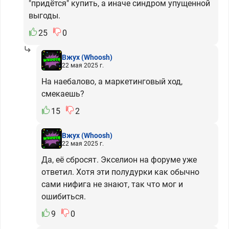
"придётся" купить, а иначе синдром упущенной
выгоды.
25
0
Вжух
(Whoosh)
22 мая 2025 г.
На наебалово, а маркетинговый ход,
смекаешь?
15
2
Вжух
(Whoosh)
22 мая 2025 г.
Да, её сбросят. Экселион на форуме уже
ответил. Хотя эти полудурки как обычно
сами нифига не знают, так что мог и
ошибиться.
9
0