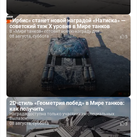
«Ирбис» станет новой наградой «Натиска» —
советский тяж X уровня в Мире танков
В «Мире танков» готовят новую награду для...
08 августа, суббота
5
2D-стиль «Геометрия побед» в Мире танков:
как получить
Награда доступна только участникам специальных
Вылазок,...
08 августа, суббота
3