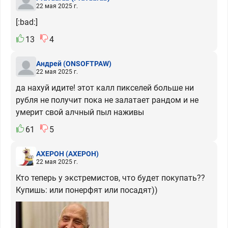
22 мая 2025 г.
[:bad:]
13
4
Андрей
(ONSOFTPAW)
22 мая 2025 г.
да нахуй идите! этот калл пикселей больше ни
рубля не получит пока не залатает рандом и не
умерит свой алчный пыл наживы
61
5
АХЕРОН
(АХЕРОН)
22 мая 2025 г.
Кто теперь у экстремистов, что будет покупать??
Купишь: или понерфят или посадят))