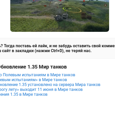
? Тогда поставь ей лайк, и не забудь оставить свой комм
 сайт в закладки (нажми Ctrl+D), не теряй нас.
Обновление 1.35 Мир танков
по Полевым испытаниям в Мире танков
левым испытаниям» в Мире танков
новление 1.35 установлено на сервера Мира танков
рогу лету» выходит 11 июня в Мире танков
ения 1.35 в Мире танков