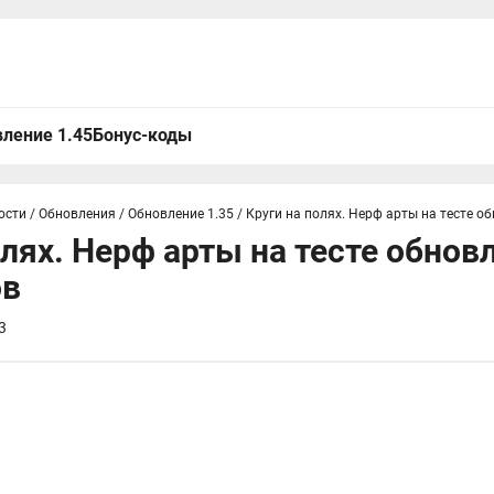
ление 1.45
Бонус-коды
ости
/
Обновления
/
Обновление 1.35
/
Круги на полях. Нерф арты на тесте о
олях. Нерф арты на тесте обновл
ов
3