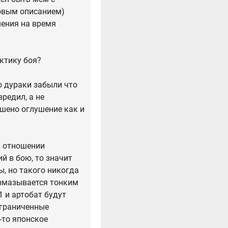
товым описанием)
шения на время
ктику боя?
о дураки забыли что
редил, а не
шено оглушение как и
в отношении
й в бою, то значит
ы, но такого никогда
азмазывается тонким
1 и артобат будут
ограниченные
-то японское