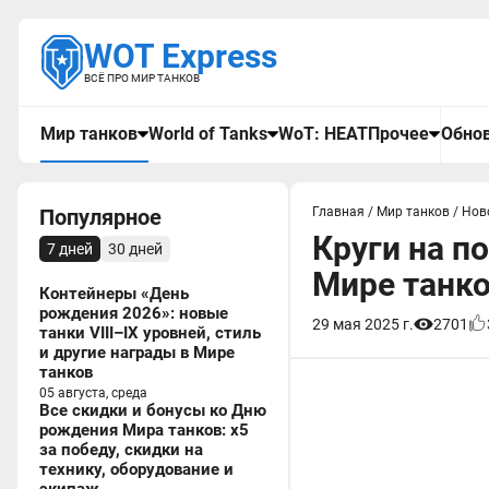
WOT Express
ВСЁ ПРО МИР ТАНКОВ
Мир танков
World of Tanks
WoT: HEAT
Прочее
Обнов
Популярное
Главная
/
Мир танков
/
Нов
Круги на п
7 дней
30 дней
Мире танк
Контейнеры «День
рождения 2026»: новые
29 мая 2025 г.
2701
танки VIII–IX уровней, стиль
и другие награды в Мире
танков
05 августа, среда
Все скидки и бонусы ко Дню
рождения Мира танков: x5
за победу, скидки на
технику, оборудование и