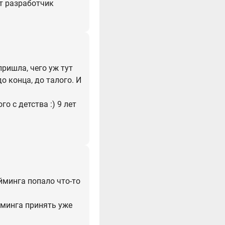
ёт разработчик
пришла, чего уж тут
о конца, до талого. И
о с детства :) 9 лет
йминга попало что-то
минга принять уже