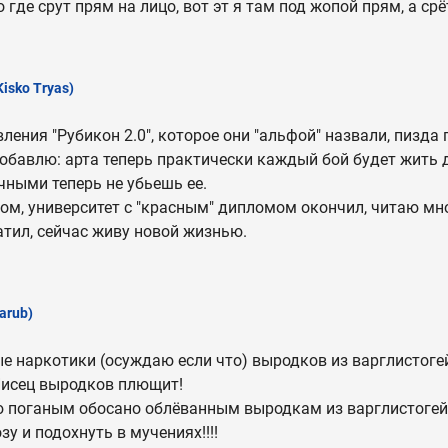
где срут прям на лицо, вот эт я там под жопой прям, а ср
Kisko Tryas)
ления "Рубикон 2.0", которое они "альфой" назвали, пизда 
добавлю: арта теперь практически каждый бой будет жить д
ными теперь не убьешь ее.
дом, университет с "красным" дипломом окончил, читаю мног
ратил, сейчас живу новой жизнью.
arub)
е наркотики (осуждаю если что) выродков из варглистоге
Писец выродков плющит!
ю поганым обосано облёванным выродкам из варглистогей
у и подохнуть в мучениях!!!!