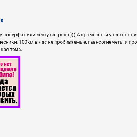
Н)
у понерфят или лесту закроют))) А кроме арты у нас нет ни
есники, 100км в час не пробиваемые, гавноогнеметы и проч
ная тема...