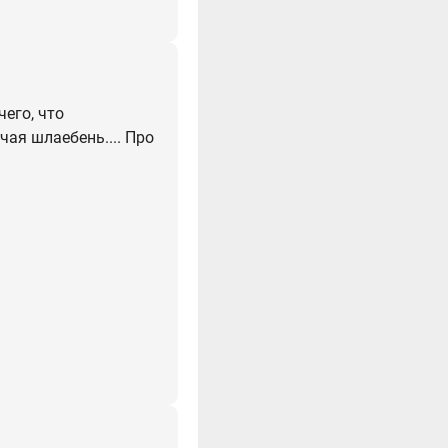
чего, что
ая шлаебень.... Про