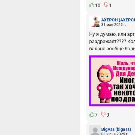
10
1
АХЕРОН
(АХЕРО
31 мая 2025 г.
Ну я думаю, или арт
раздражает???? Кол
баланс вообще боль
7
0
BigAss
(bigass)
03 июня 2025 г.