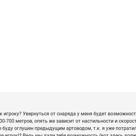
ак игроку? Увернуться от снаряда у меня будет возможност
00-700 метров, опять же зависит от настильности и скорос
е буду оглушен предыдущим артоводом, т.к. я уже потратил
же игрок!? Ведь мы дали тебе возможность (вот здесь дол