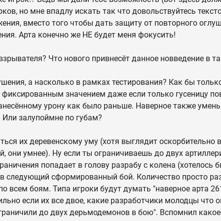
ков, но мне впадлу искать так что довольствуйтесь текс
ения, вместо того чтобы дать защиту от повторного оглу
ния. Арта конечно же НЕ будет меня фокусить!
взрывателя? Что нового привнесёт данное новведение в та
шения, а насколько в рамках тестирования? Как бы тольк
 фиксированным значением даже если только гусеницу пов
несённому урону как было раньше. Наверное также умень
? Или залупоймне по губам?
ться их деревенскому уму (хотя выглядит оскорбительно 
, они умнее). Ну если ты ограничиваешь до двух артиллери
граничения попадает в голову разрабу с колена (хотелось б
т в следующий сформированный бой. Количество просто р
о всем боям. Типа игроки будут думать "наверное арта 26
сильно если их все двое, какие разработчики молодцы что 
ограничили до двух дерьмодемонов в бою". Вспомнил какое