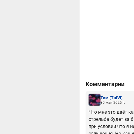
Комментарии
Тим
(TulVl)
30 мая 2025 г.
Что мне это даёт к
стрельба будет за 6
при условии что я н
оглушения. Но как 