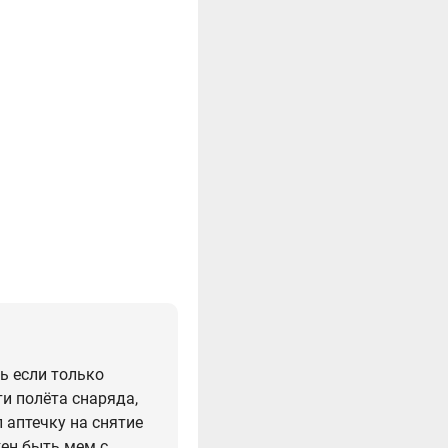
ь если только
ти полёта снаряда,
 аптечку на снятие
жен быть мем с