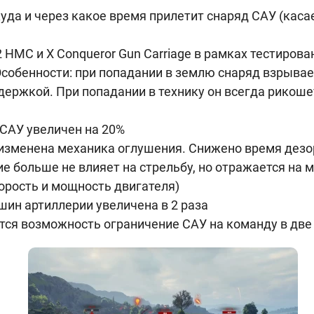
куда и через какое время прилетит снаряд САУ (кас
HMC и X Conqueror Gun Carriage в рамках тестирова
Особенности: при попадании в землю снаряд взрывает
ержкой. При попадании в технику он всегда рикошет
САУ увеличен на 20%
изменена механика оглушения. Снижено время дезо
ие больше не влияет на стрельбу, но отражается на 
орость и мощность двигателя)
ин артиллерии увеличена в 2 раза
тся возможность ограничение САУ на команду в дв