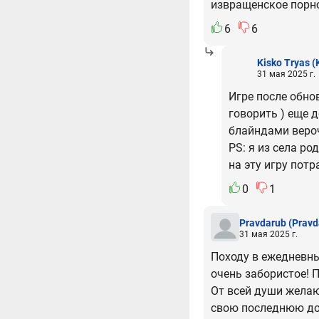
извращенское порно 
6
6
Kisko Tryas
(
31 мая 2025 г.
Игре после обнов
говорить ) еще 
блайндами вероч
PS: я из села ро
на эту игру пот
0
1
Pravdarub
(Pravd
31 мая 2025 г.
Походу в ежедневны
очень забористое! 
От всей души жела
свою последнюю доз