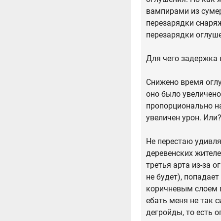
вампирами из сумер
перезарядки снаряж
перезарядки оглуше
Для чего задержка 
Снижено время оглу
оно было увеличено
пропорционально на
увеличен урон. Или
Не перестаю удивля
деревенских жителей
третья арта из-за о
не будет), попадае
коричневым слоем п
ебать меня не так 
дегройды, то есть 