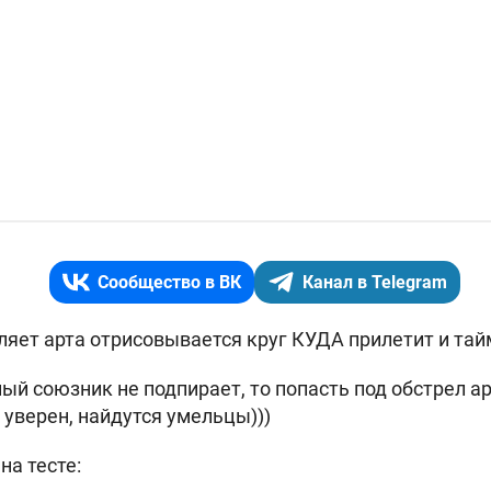
Сообщество в ВК
Канал в Telegram
еляет арта отрисовывается круг КУДА прилетит и т
ный союзник не подпирает, то попасть под обстрел а
 уверен, найдутся умельцы)))
на тесте: