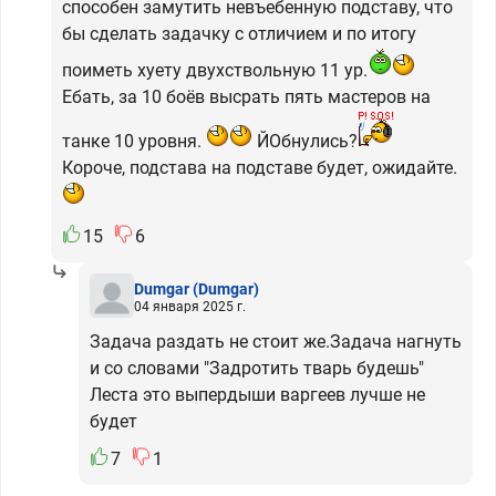
способен замутить невъебенную подставу, что
бы сделать задачку с отличием и по итогу
поиметь хуету двухствольную 11 ур.
Ебать, за 10 боёв высрать пять мастеров на
танке 10 уровня.
ЙОбнулись?
Короче, подстава на подставе будет, ожидайте.
15
6
Dumgar
(Dumgar)
04 января 2025 г.
Задача раздать не стоит же.Задача нагнуть
и со словами "Задротить тварь будешь"
Леста это выпердыши варгеев лучше не
будет
7
1