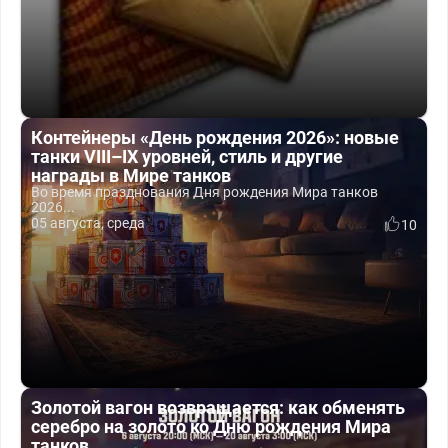
Контейнеры «День рождения 2026»: новые
танки VIII–IX уровней, стиль и другие
награды в Мире танков
Во время празднования Дня рождения Мира танков
2026...
05 августа, среда
10
Золотой вагон возвращается: как обменять
серебро на золото ко Дню рождения Мира
танков