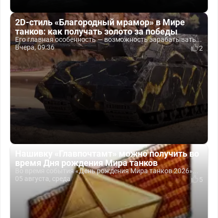
2D-стиль «Благородный мрамор» в Мире
танков: как получать золото за победы
Его главная особенность — возможность зарабатывать...
Вчера, 09:36
2
Нашивку «Главпочтамт» можно получить во
время Дня рождения Мира танков
Во время события «День рождения Мира танков 2026»...
05 августа, среда
5