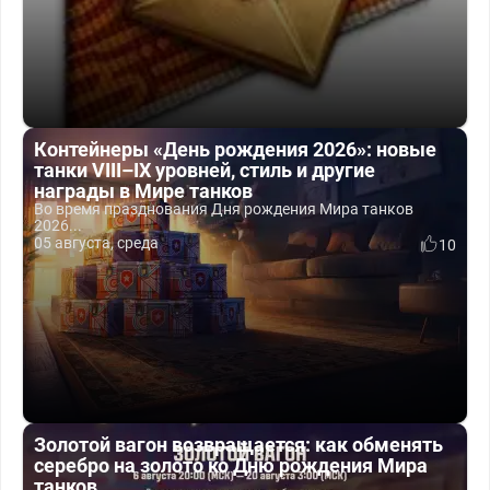
Контейнеры «День рождения 2026»: новые
танки VIII–IX уровней, стиль и другие
награды в Мире танков
Во время празднования Дня рождения Мира танков
2026...
05 августа, среда
10
Золотой вагон возвращается: как обменять
серебро на золото ко Дню рождения Мира
танков