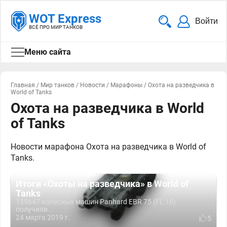
WOT Express
Войти
ВСЁ ПРО МИР ТАНКОВ
Меню сайта
Главная
/
Мир танков
/
Новости
/
Марафоны
/
Охота на разведчика в
World of Tanks
Охота на разведчика в World
of Tanks
Новости марафона Охота на разведчика в World of
Tanks.
Итоги «Охоты на разведчика» в World of
Tanks
139647 колёсных машин Panhard EBR 75 (FL 10)
получили...
24 марта 2019 г.
5