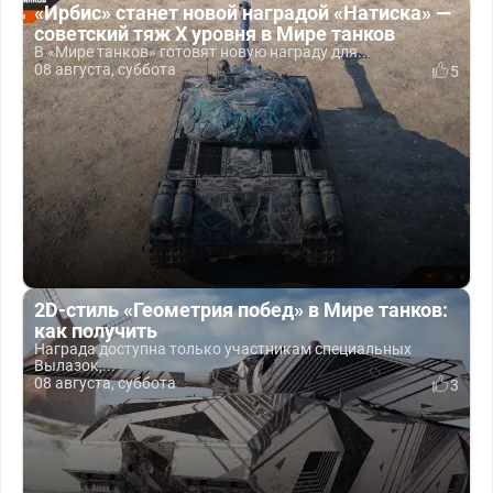
«Ирбис» станет новой наградой «Натиска» —
советский тяж X уровня в Мире танков
В «Мире танков» готовят новую награду для...
08 августа, суббота
5
2D-стиль «Геометрия побед» в Мире танков:
как получить
Награда доступна только участникам специальных
Вылазок,...
08 августа, суббота
3