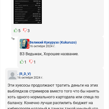
5
3
Великий Кукурузо
(Kukuruzo)
16 октября 2024 г.
ВЗ Ведьмак, Хорошее название.
1
1
.
(R_D_V)
16 октября 2024 г.
Эти хуесосы продолжают тратить деньги на этих
выблядков стримеров вместо того что бы нанять
хоть одного нормального картодела или спеца по
балансу. Конечно лучше распилить бюджет на
киберспорте который в танках такой унылый что