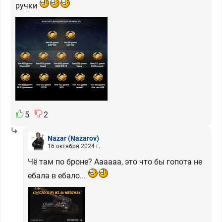
ручки
5
2
Nazar
(Nazarov)
16 октября 2024 г.
Чё там по броне? Аааааа, это что бы гопота не
ебала в ебало...