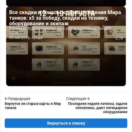
Все скидки и бонусы ко Дню рождения Мира
танков: x5 за победу, скидки на технику,
оборудование и экипаж
В рамках празднования Дня рождения Мира танков
2026...
05 августа, среда
8
Предыдущая
Следующая
Вернутся ли старые карты в Мир
Последняя неделя натиска, задачи
танков
обновлены, дают легендарное
оборудование
Вернуться к списку