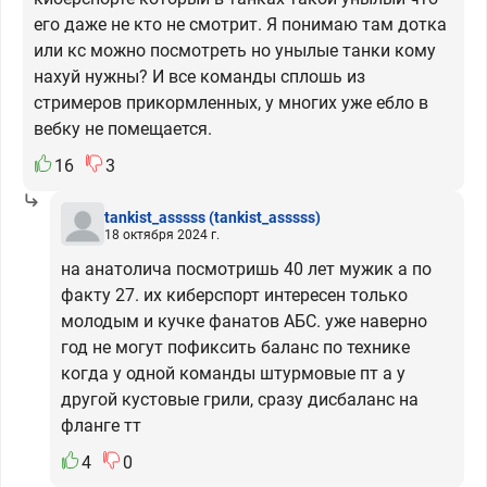
его даже не кто не смотрит. Я понимаю там дотка
или кс можно посмотреть но унылые танки кому
нахуй нужны? И все команды сплошь из
стримеров прикормленных, у многих уже ебло в
вебку не помещается.
16
3
tankist_asssss
(tankist_asssss)
18 октября 2024 г.
на анатолича посмотришь 40 лет мужик а по
факту 27. их киберспорт интересен только
молодым и кучке фанатов АБС. уже наверно
год не могут пофиксить баланс по технике
когда у одной команды штурмовые пт а у
другой кустовые грили, сразу дисбаланс на
фланге тт
4
0