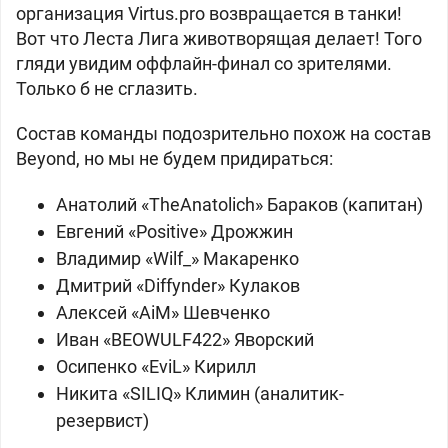
организация Virtus.рro возвращается в танки!
Вот что Леста Лига животворящая делает! Того
гляди увидим оффлайн-финал со зрителями.
Только б не сглазить.
Состав команды подозрительно похож на состав
Beyond, но мы не будем придираться:
Анатолий «TheAnatolich» Бараков (капитан)
Евгений «Positive» Дрожжин
Владимир «Wilf_» Макаренко
Дмитрий «Diffynder» Кулаков
Алексей «AiM» Шевченко
Иван «BEOWULF422» Яворский
Осипенко «EviL» Кирилл
Никита «SILIQ» Климин (аналитик-
резервист)