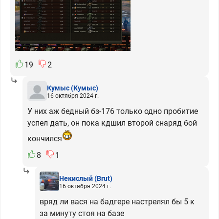
19
2
Кумыс
(Кумыс)
16 октября 2024 г.
У них аж бедный бз-176 только одно пробитие
успел дать, он пока кдшил второй снаряд бой
кончился
8
1
Некислый
(Brut)
16 октября 2024 г.
вряд ли вася на бадгере настрелял бы 5 к
за минуту стоя на базе