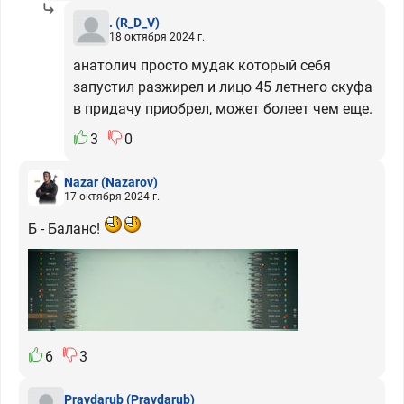
.
(R_D_V)
18 октября 2024 г.
анатолич просто мудак который себя
запустил разжирел и лицо 45 летнего скуфа
в придачу приобрел, может болеет чем еще.
3
0
Nazar
(Nazarov)
17 октября 2024 г.
Б - Баланс!
6
3
Pravdarub
(Pravdarub)