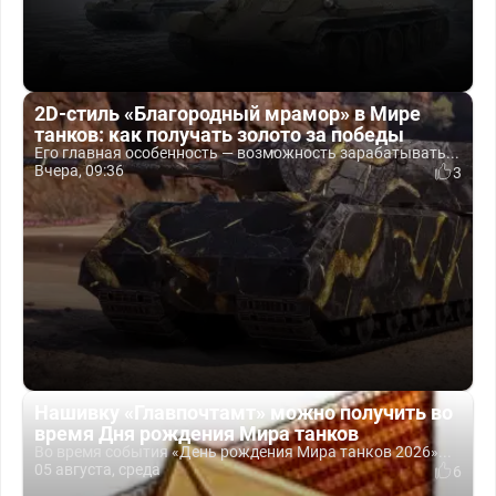
2D-стиль «Благородный мрамор» в Мире
танков: как получать золото за победы
Его главная особенность — возможность зарабатывать...
Вчера, 09:36
3
Нашивку «Главпочтамт» можно получить во
время Дня рождения Мира танков
Во время события «День рождения Мира танков 2026»...
05 августа, среда
6