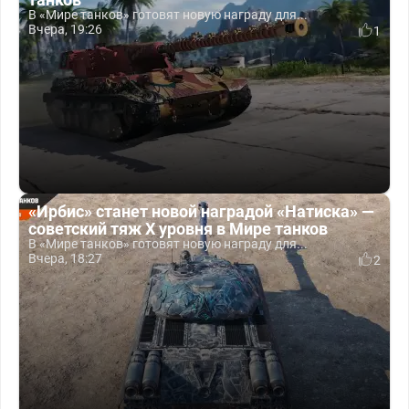
В «Мире танков» готовят новую награду для...
Вчера, 19:26
1
«Ирбис» станет новой наградой «Натиска» —
советский тяж X уровня в Мире танков
В «Мире танков» готовят новую награду для...
Вчера, 18:27
2