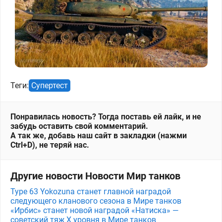
Теги:
Супертест
Понравилась новость? Тогда поставь ей лайк, и не
забудь оставить свой комментарий.
А так же, добавь наш сайт в закладки (нажми
Ctrl+D), не теряй нас.
Другие новости Новости Мир танков
Type 63 Yokozuna станет главной наградой
следующего кланового сезона в Мире танков
«Ирбис» станет новой наградой «Натиска» —
советский тяж X уровня в Мире танков