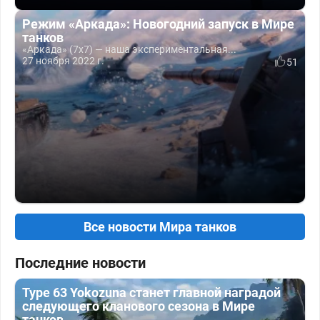
Режим «Аркада»: Новогодний запуск в Мире
танков
«Аркада» (7x7) — наша экспериментальная...
27 ноября 2022 г.
51
Все новости Мира танков
Последние новости
Type 63 Yokozuna станет главной наградой
следующего кланового сезона в Мире
танков