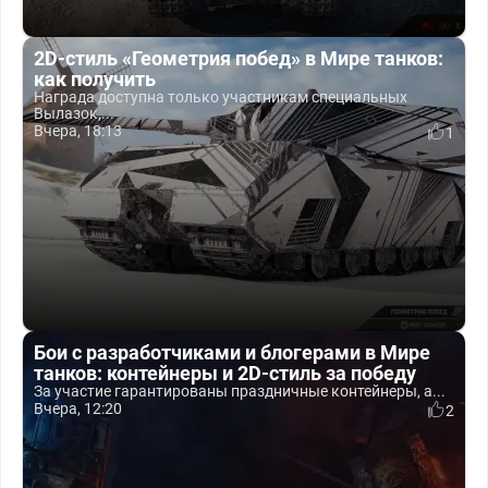
2D-стиль «Геометрия побед» в Мире танков:
как получить
Награда доступна только участникам специальных
Вылазок,...
Вчера, 18:13
1
Бои с разработчиками и блогерами в Мире
танков: контейнеры и 2D-стиль за победу
За участие гарантированы праздничные контейнеры, а...
Вчера, 12:20
2