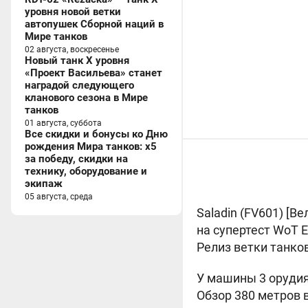
уровня новой ветки
автопушек Сборной наций в
Мире танков
02 августа, воскресенье
Новый танк X уровня
«Проект Васильева» станет
наградой следующего
кланового сезона в Мире
танков
01 августа, суббота
Все скидки и бонусы ко Дню
рождения Мира танков: x5
за победу, скидки на
технику, оборудование и
экипаж
05 августа, среда
Saladin (FV601) [
Ве
на супертест WoT E
Релиз ветки танко
У машины 3 орудия
Обзор 380 метров 