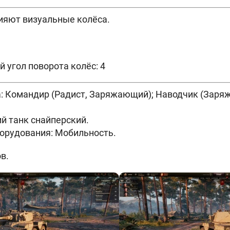
ияют визуальные колёса.
угол поворота колёс: 4
: Командир (Радист, Заряжающий); Наводчик (Заря
ий танк снайперский.
борудования: Мобильность.
в.