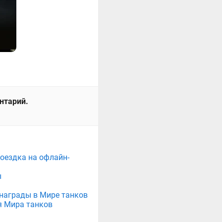
ентарий.
поездка на офлайн-
ы
е награды в Мире танков
я Мира танков