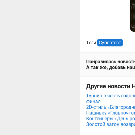
Теги:
Супертест
Понравилась новость
А так же, добавь наш
Другие новости 
Турнир в честь годов
финал
2D-стиль «Благородн
Нашивку «Главпочта
Контейнеры «День рож
Золотой вагон возвр