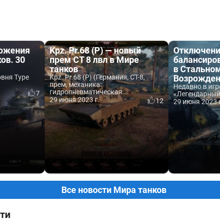
ложения
Kpz. Pr.68 (P) — новый
Отключен
ов. 30
прем СТ 8 лвл в Мире
балансиро
танков
в Стальном
овня Type
Kpz. Pr.68 (P) (Германия, СТ-8,
Возрожден
прем, механика:
Недавно в игр
гидропневматическая...
7
«Легендарный.
29 июня 2023 г.
12
29 июня 2023 
Все новости Мира танков
ти