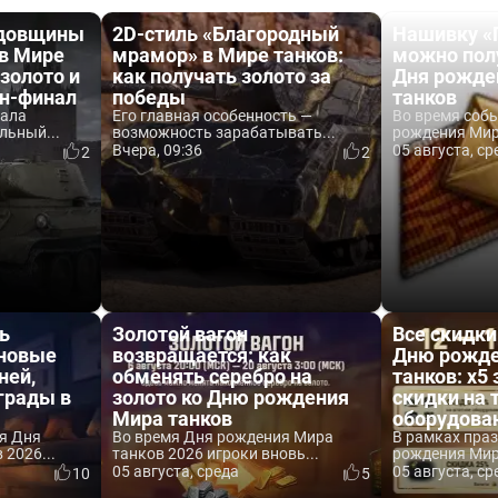
одовщины
2D-стиль «Благородный
Нашивку «
 в Мире
мрамор» в Мире танков:
можно пол
 золото и
как получать золото за
Дня рожде
йн-финал
победы
танков
вала
Его главная особенность —
Во время соб
льный...
возможность зарабатывать...
рождения Мира
Вчера, 09:36
05 августа, ср
2
2
ь
Золотой вагон
Все скидки
 новые
возвращается: как
Дню рожде
ней,
обменять серебро на
танков: x5 
аграды в
золото ко Дню рождения
скидки на 
Мира танков
оборудова
я Дня
Во время Дня рождения Мира
В рамках пра
2026...
танков 2026 игроки вновь...
рождения Мира
05 августа, среда
05 августа, ср
10
5