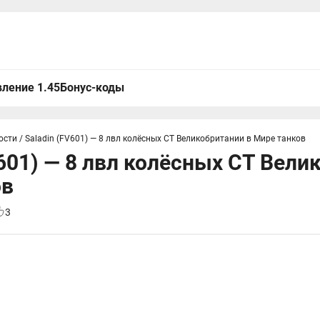
ление 1.45
Бонус-коды
ости
/
Saladin (FV601) — 8 лвл колёсных СТ Великобритании в Мире танков
V601) — 8 лвл колёсных СТ Вели
ов
3