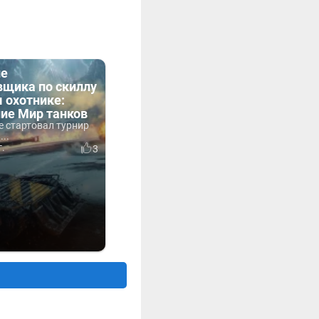
ие
вщика по скиллу
 охотнике:
ие Мир танков
е стартовал турнир
..
г.
3