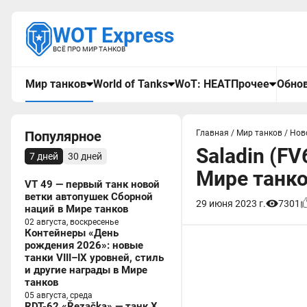
WOT Express
ВСЁ ПРО МИР ТАНКОВ
Мир танков
World of Tanks
WoT: HEAT
Прочее
Обнов
Популярное
Главная
/
Мир танков
/
Нов
Saladin (F
7 дней
30 дней
Мире танк
VT 49 — первый танк новой
ветки автопушек Сборной
29 июня 2023 г.
7301
наций в Мире танков
02 августа, воскресенье
Контейнеры «День
рождения 2026»: новые
танки VIII–IX уровней, стиль
и другие награды в Мире
танков
05 августа, среда
RDT-62 «Řezačka» — танк X