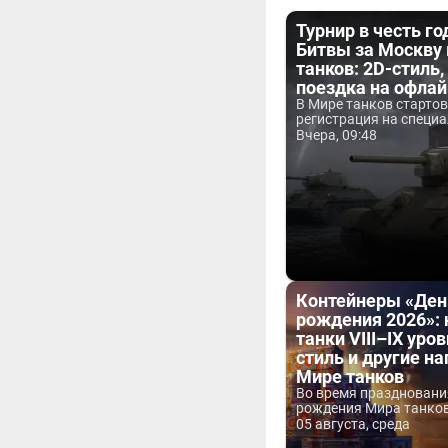
Турнир в честь г
Битвы за Москву
танков: 2D-стиль,
поездка на офла
В Мире танков старто
регистрация на специа
Вчера, 09:48
Контейнеры «Ден
рождения 2026»:
танки VIII–IX уров
стиль и другие н
Мире танков
Во время праздновани
рождения Мира танков 
05 августа, среда