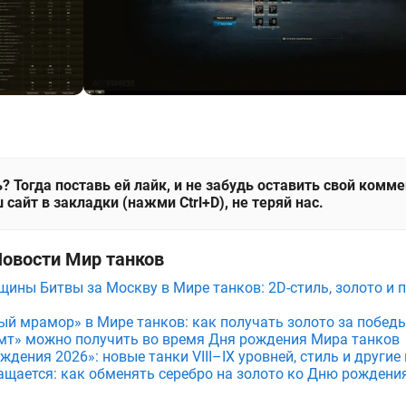
? Тогда поставь ей лайк, и не забудь оставить свой комм
 сайт в закладки (нажми Ctrl+D), не теряй нас.
Новости Мир танков
щины Битвы за Москву в Мире танков: 2D-стиль, золото и 
ый мрамор» в Мире танков: как получать золото за побед
мт» можно получить во время Дня рождения Мира танков
дения 2026»: новые танки VIII–IX уровней, стиль и други
ащается: как обменять серебро на золото ко Дню рождени