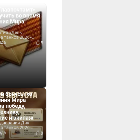
Главпочтамт»
учить во время
ния Мира
ытия «День
 танков 2026»...
еда
5
 и бонусы ко
ния Мира
за победу,
технику,
ние и экипаж
зднования Дня
 танков 2026...
еда
8