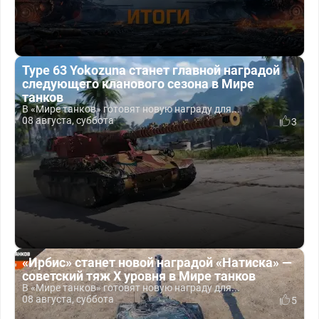
Type 63 Yokozuna станет главной наградой
следующего кланового сезона в Мире
танков
В «Мире танков» готовят новую награду для...
08 августа, суббота
3
«Ирбис» станет новой наградой «Натиска» —
советский тяж X уровня в Мире танков
В «Мире танков» готовят новую награду для...
08 августа, суббота
5