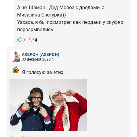
А че, Шаман - Дед Мороз с дредами, а
Мизулина Снегурка))
Уахаха, я бы посмотрел как пердаки у скуфяр
поразрывались.
7
4
АХЕРОН
(АХЕРОН)
03 декабря 2025 г.
Я голосую за этих: