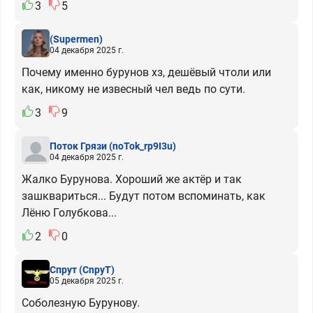
3
5
(Supermen)
04 декабря 2025 г.
Почему именно бурунов хз, дешёвый чтоли или
как, никому не извесный чел ведь по сути.
3
9
Поток Грязи
(noTok_rp9I3u)
04 декабря 2025 г.
Жалко Бурунова. Хороший же актёр и так
зашквариться... Будут потом вспоминать, как
Лёню Голубкова...
2
0
Спрут
(CnpyT)
05 декабря 2025 г.
Соболезную Бурунову.