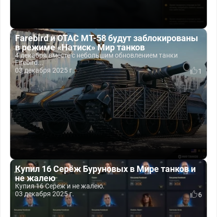
Farebird и OTAC MT-58 будут заблокированы
в режиме «Натиск» Мир танков
4 декабря вместе с небольшим обновлением танки
Firebird...
03 декабря 2025 г.
1
Купил 16 Серёж Буруновых в Мире танков и
не жалею
Купил 16 Сереж и не жалею.
03 декабря 2025 г.
6