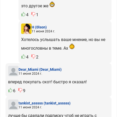
это другое же
4
1
H
(0lson)
11 июня 2024 г.
Хотелось услышать ваше мнение, но вы не
многословны в теме. Ах
4
2
Dear_Miami
(Dear_Miami)
11 июня 2024 г.
вперед покупать скот! быстро я сказал!
6
9
tankist_asssss
(tankist_asssss)
11 июня 2024 г.
лучше бы сделали подписку чтоб не играть с