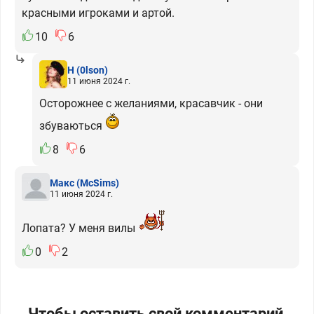
красными игроками и артой.
10
6
H
(0lson)
11 июня 2024 г.
Осторожнее с желаниями, красавчик - они
збуваються
8
6
Макс
(McSims)
11 июня 2024 г.
Лопата? У меня вилы
0
2
Чтобы оставить свой комментарий,