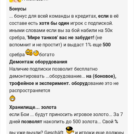
Бонусы
... бонус для всей команды в кредитах,
если
в её
составе есть
хотя бы один
игрок с подпиской.
иными словами если вы за бой набили на 50к
сребра,
'Мире танков' вас не забудет!
(не
вспомнит и не простит) и выдаст 1% еще
500
сребра
богато
Демонтаж оборудования
Наличие подписки позволит бесплатно
демонтировать ...оборудование...
на (боновое),
трофейное и эксперимент. оборуд
ование это не
распространяется
Хранилище... золота
если Бои ... будут приносить игровое золото... За 7
дней
позволят
накопить до 500 золота... Свой
%
вы уже вычли? Geschäft
и игроки еще должны