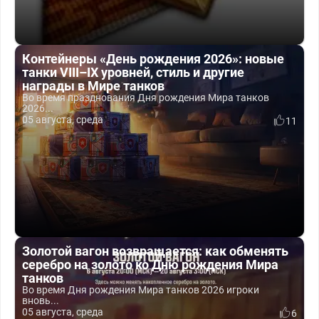
Контейнеры «День рождения 2026»: новые
танки VIII–IX уровней, стиль и другие
награды в Мире танков
Во время празднования Дня рождения Мира танков
2026...
05 августа, среда
11
Золотой вагон возвращается: как обменять
серебро на золото ко Дню рождения Мира
танков
Во время Дня рождения Мира танков 2026 игроки
вновь...
05 августа, среда
6