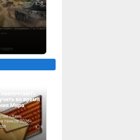
г.
0
Главпочтамт»
учить во время
ния Мира
ытия «День
 танков 2026»...
еда
6