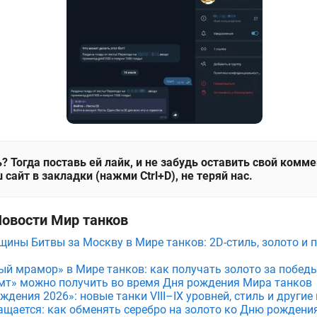
? Тогда поставь ей лайк, и не забудь оставить свой комм
 сайт в закладки (нажми Ctrl+D), не теряй нас.
Новости Мир танков
щины Битвы за Москву в Мире танков: 2D-стиль, золото и 
ый мрамор» в Мире танков: как получать золото за побед
мт» можно получить во время Дня рождения Мира танков
дения 2026»: новые танки VIII–IX уровней, стиль и други
ащается: как обменять серебро на золото ко Дню рождени