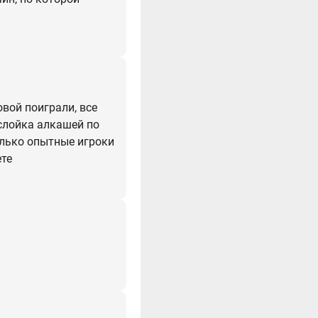
овой поиграли, все
ослойка алкашей по
олько опытные игроки
ете