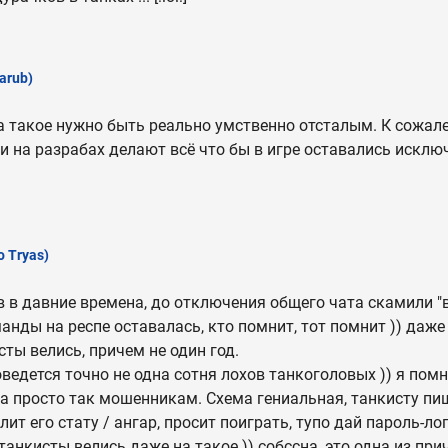
arub)
а такое нужно быть реально умственно отсталым. К сожал
 на разрабах делают всё что бы в игре оставались исклю
o Tryas)
в в давние времена, до отключения общего чата скамили "
нды на респе оставалась, кто помнит, тот помнит )) даже 
сты велись, причем не один год.
оведется точно не одна сотня лохов танкоголовых )) я пом
за просто так мошенникам. Схема гениальная, танкисту пиш
ит его стату / ангар, просит поиграть, тупо дай пароль-ло
И танкисты велись даже на такое )) собссна, это одна из при