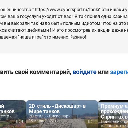
мошенничество " https://www.cybersport.ru/tanki" эти ишаки 
ом ваше госуслуги уходят от вас ! Я так понял одна казин
ам вы высрали так надо быть полным идиотом чтоб на это п
ков считают дебилами ! И это просмотрев их акции даже 
ываемая "наша игра" это именно Казино!
вить свой комментарий,
войдите
или
зарег
ый
2D-стиль «Дискошар» в
Премиум а
танков
Мире танков
прохожден
естр».
2D-стиль «Дискошар».
Спринтах в
19 июля 2025 г.
4
1
Прислали опро
кланового сез