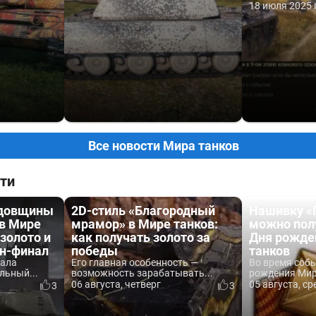
18 июля 2025 
Все новости Мира танков
ти
одовщины
2D-стиль «Благородный
Нашивку «
 в Мире
мрамор» в Мире танков:
можно пол
 золото и
как получать золото за
Дня рожде
йн-финал
победы
танков
вала
Его главная особенность —
Во время соб
льный...
возможность зарабатывать...
рождения Мира
06 августа, четверг
05 августа, ср
3
3