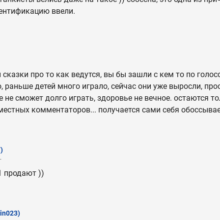
ентификацию ввели.
и сказки про то как ведутся, вы бы зашли с кем то по голос
о, раньше детей много играло, сейчас они уже выросли, пр
не сможет долго играть, здоровье не вечное. остаются т
местных комментаторов... получается сами себя обоссыва
)
.
1 продают ))
rin023)