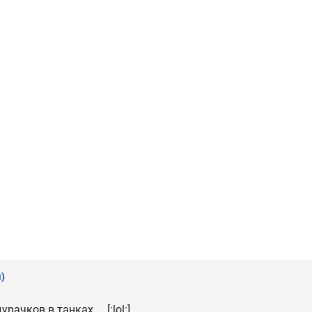
)
ачков в танках ... [:lol:]