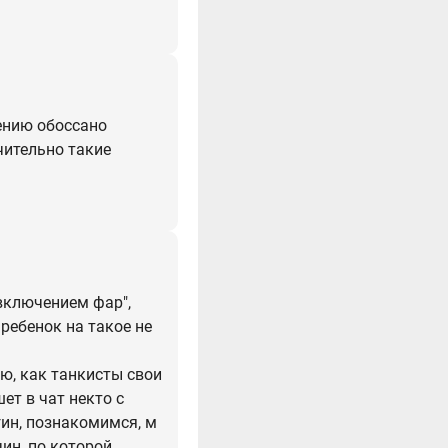
ению обоссано
чительно такие
включением фар",
ребенок на такое не
ню, как танкисты свои
ет в чат некто с
гин, познакомимся, м
чин, по которой