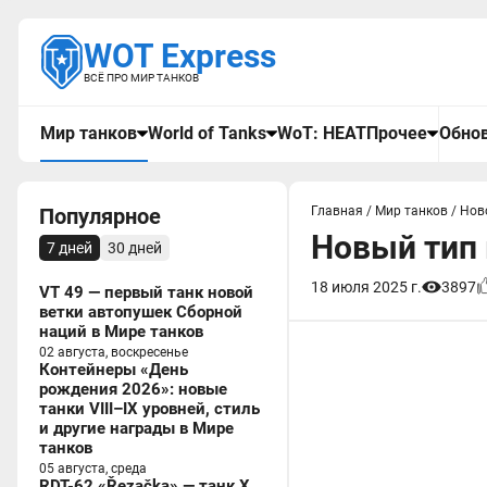
WOT Express
ВСЁ ПРО МИР ТАНКОВ
Мир танков
World of Tanks
WoT: HEAT
Прочее
Обнов
Популярное
Главная
/
Мир танков
/
Нов
Новый тип
7 дней
30 дней
18 июля 2025 г.
3897
VT 49 — первый танк новой
ветки автопушек Сборной
наций в Мире танков
02 августа, воскресенье
Контейнеры «День
рождения 2026»: новые
танки VIII–IX уровней, стиль
и другие награды в Мире
танков
05 августа, среда
RDT-62 «Řezačka» — танк X