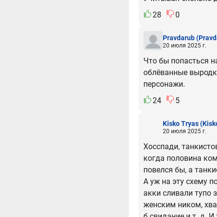
28
0
Pravdarub
(Pravd
20 июля 2025 г.
Что бы попасться н
облёванные выродки
персонажи.
24
5
Kisko Tryas
(Kisk
20 июля 2025 г.
Хосспади, танкисто
когда половина кома
повелся бы, а танки
А уж на эту схему п
акки сливали тупо 
женским ником, хвал
б свидание и т. д. 