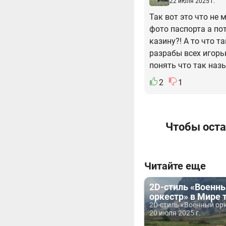
22 июля 2025 г.
Так вот это что не 
фото паспорта а пот
казину?! А то что т
разрабы всех игорь
понять что так наз
2
1
Чтобы оста
Читайте еще
2D-стиль «Военн
оркестр» в Мире 
2D-стиль «Военный орк
20 июля 2025 г.