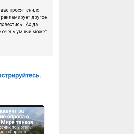
у вас просят снилс
а рекламирует другое
овестись ! Ах да
не очень умный может
истрируйтесь
.
ккаунт за
ие опроса о
 Мире танков
сник по 9 этапу
она «Спринт».