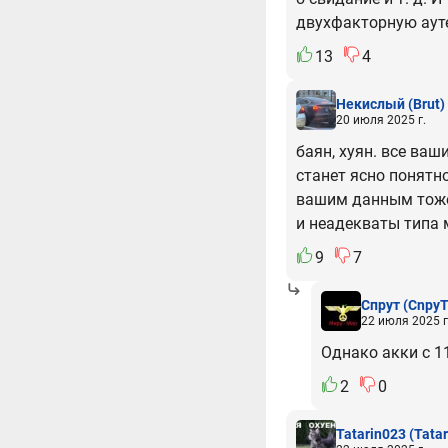
двухфакторную аут
13
4
Некислый
(Brut)
20 июля 2025 г.
баян, хуян. все ваш
станет ясно понятн
вашим данным тоже 
и неадекваты типа 
9
7
Спрут
(CnpyT
22 июля 2025 г
Однако акки с 1
2
0
Tatarin023
(Tata