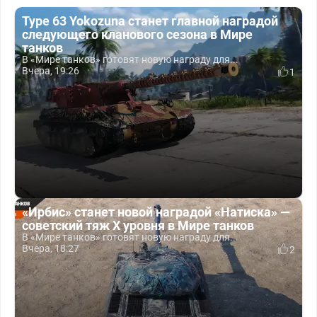
Type 63 Yokozuna станет главной наградой
следующего кланового сезона в Мире
танков
В «Мире танков» готовят новую награду для...
Вчера, 19:26
1
«Ирбис» станет новой наградой «Натиска» —
советский тяж X уровня в Мире танков
В «Мире танков» готовят новую награду для...
Вчера, 18:27
2