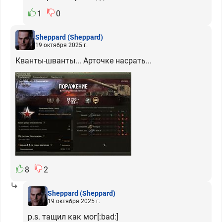
1
0
Sheppard
(Sheppard)
19 октября 2025 г.
Кванты-шванты... Арточке насрать...
8
2
Sheppard
(Sheppard)
19 октября 2025 г.
p.s. тащил как мог[:bad:]