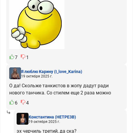
7
1
Я люблю Карину
(I_love_Karina)
19 октября 2025 г.
О да! Скольже танкистов в жопу дадут ради
нового танчика. Со стилем еще 2 раза можно
6
4
Константина
(HETPE3B)
19 октября 2025 г.
эх черчиль третий, да ска?