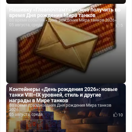
Нашивку «Главпочтамт» можно получить во
время Дня рождения Мира танков
Во время события «День рождения Мира танков 2026»...
05 августа, среда
5
Контейнеры «День рождения 2026»: новые
танки VIII–IX уровней, стиль и другие
награды в Мире танков
Во время празднования Дня рождения Мира танков
2026...
05 августа, среда
10