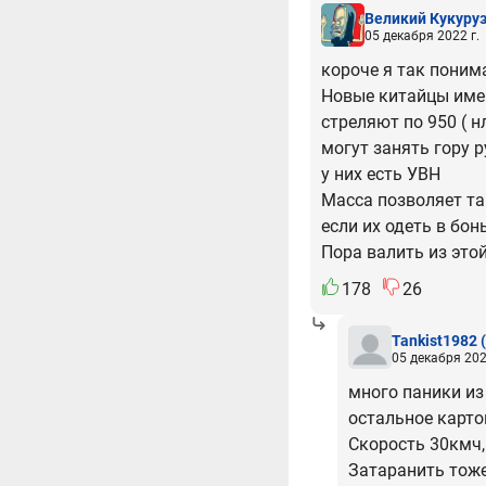
Великий Кукуру
05 декабря 2022 г.
короче я так поним
Новые китайцы им
стреляют по 950 ( н
могут занять гору 
у них есть УВН
Масса позволяет т
если их одеть в бо
Пора валить из это
178
26
Tankist1982
05 декабря 202
много паники из 
остальное карто
Скорость 30кмч,
Затаранить тоже