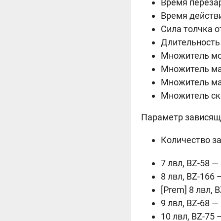
Время перезар
Время действи
Сила толчка о
Длительность 
Множитель мощ
Множитель мак
Множитель мак
Множитель ско
Параметр зависящи
Количество за
7 лвл,
BZ-58 —
8 лвл,
BZ-166 
[Prem] 8 лвл,
B
9 лвл,
BZ-68 —
10 лвл,
BZ-75 