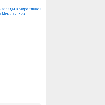
ы
е награды в Мире танков
я Мира танков