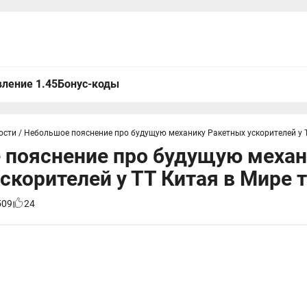
ление 1.45
Бонус-коды
ости
/
Небольшое пояснение про будущую механику Ракетных ускорителей у 
 пояснение про будущую механ
скорителей у ТТ Китая в Мире 
509
24