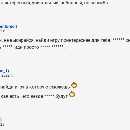
нк интересный, уникальный, забавный, но не имба.
entureol)
2 г.
, не высирайся, найди игру поинтереснее для тебя, ****** х
****, иди просто ***** ******.
an_1)
 2022 г.
- найди игру в которую сможешь
кая есть , его везде ***** будут
)
2 г.