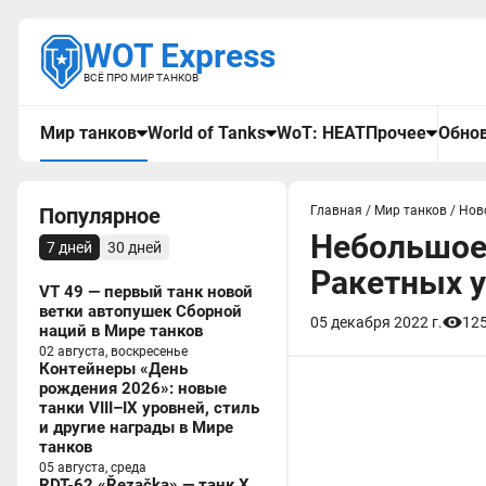
WOT Express
ВСЁ ПРО МИР ТАНКОВ
Мир танков
World of Tanks
WoT: HEAT
Прочее
Обнов
Популярное
Главная
/
Мир танков
/
Нов
Небольшое
7 дней
30 дней
Ракетных у
VT 49 — первый танк новой
ветки автопушек Сборной
05 декабря 2022 г.
12
наций в Мире танков
02 августа, воскресенье
Контейнеры «День
рождения 2026»: новые
танки VIII–IX уровней, стиль
и другие награды в Мире
танков
05 августа, среда
RDT-62 «Řezačka» — танк X