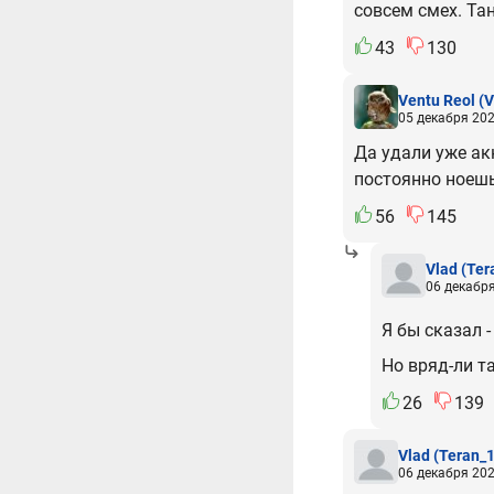
совсем смех. Та
43
130
Ventu Reol
(V
05 декабря 202
Да удали уже акк
постоянно ноешь *
56
145
Vlad
(Ter
06 декабря
Я бы сказал 
Но вряд-ли та
26
139
Vlad
(Teran_1
06 декабря 202