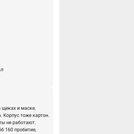
ал
в щеках и маске,
. Корпус тоже картон.
ты не работают.
бб 160 пробитие,