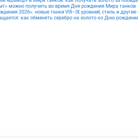
ый мрамор» в Мире танков: как получать золото за побед
мт» можно получить во время Дня рождения Мира танков
дения 2026»: новые танки VIII–IX уровней, стиль и други
ащается: как обменять серебро на золото ко Дню рождени