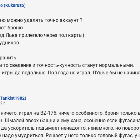
зо
(Kukuruzo)
аю можно удалять точно аккаунт ?
еют броню
лд Льва прилетело через пол карты)
рудников
аранить
ны то сведение и точность-кучность станут нормальными.
й игры да подальше. Пол года не играл. ЛУшче бы не начин
(Tankist1982)
2 г.
ничего, играл на BZ-175, ничего особенного, броня только 
н. Шмалей вверх башни и ему хана, особенно если фугасина
 да ускоритель подымает ненадолго, ненамного, но поворо
 надо умудриться. Решает у него только головый фугас, у 