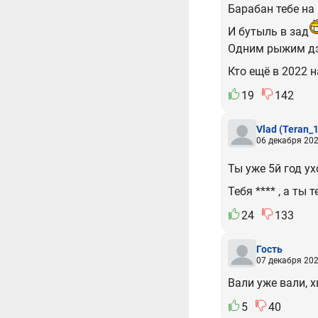
Барабан тебе на
И бутыль в зад
Одним рыжим дэ
Кто ещё в 2022 
19
142
Vlad
(Teran_1
06 декабря 202
Ты уже 5й год у
Тебя **** , а ты
24
133
Гость
07 декабря 202
Вали уже вали, 
5
40