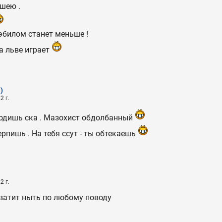
 шею .
билом станет меньше !
на льве играет
)
2 г.
ходишь ска . Мазохист обдолбанный
 терпишь . На тебя ссут - ты обтекаешь
2 г.
хватит ныть по любому поводу