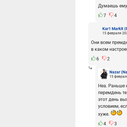
Думаешь ему
7
4
Kar1 MarkX
(
15 февраля 202
Они всем премдн
в каком настрое
6
2
Nazar
(Na
15 февраля
Неа. Раньше 
перемдень те
этот день вы
условием, ес
хуже.
4
3