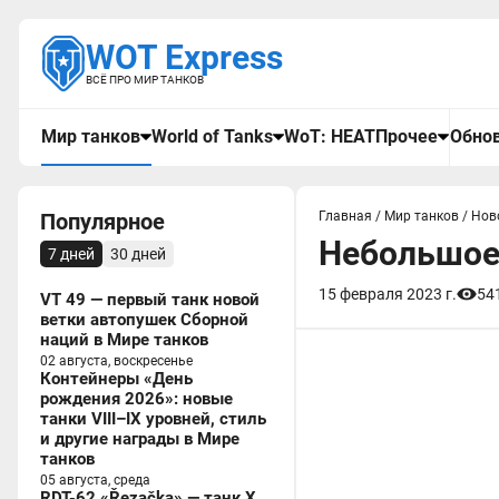
WOT Express
ВСЁ ПРО МИР ТАНКОВ
Мир танков
World of Tanks
WoT: HEAT
Прочее
Обнов
Популярное
Главная
/
Мир танков
/
Нов
Небольшое 
7 дней
30 дней
15 февраля 2023 г.
54
VT 49 — первый танк новой
ветки автопушек Сборной
наций в Мире танков
02 августа, воскресенье
Контейнеры «День
рождения 2026»: новые
танки VIII–IX уровней, стиль
и другие награды в Мире
танков
05 августа, среда
RDT-62 «Řezačka» — танк X