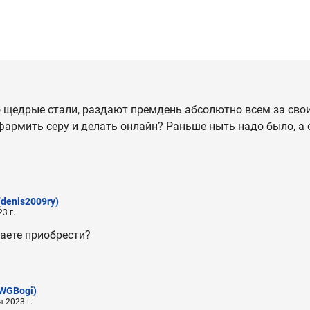
 щедрые стали, раздают премдень абсолютно всем за свои
армить серу и делать онлайн? Раньше ныть надо было, а 
(denis2009ry)
3 г.
аете приобрести?
WGBogi)
 2023 г.