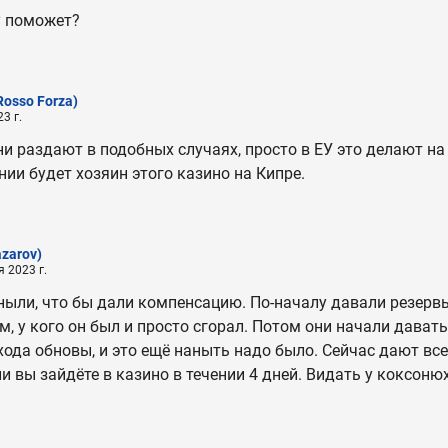
 поможет?
Rosso Forza)
3 г.
и раздают в подобных случаях, просто в ЕУ это делают на п
нии будет хозяин этого казино на Кипре.
zarov)
 2023 г.
ныли, что бы дали компенсацию. По-началу давали резерв
м, у кого он был и просто сгорал. Потом они начали дават
хода обновы, и это ещё наныть надо было. Сейчас дают все
ли вы зайдёте в казино в течении 4 дней. Видать у коксоню