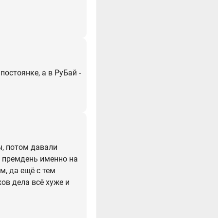
остоянке, а в РуБай -
ы, потом давали
ь премдень именно на
м, да ещё с тем
хов дела всё хуже и