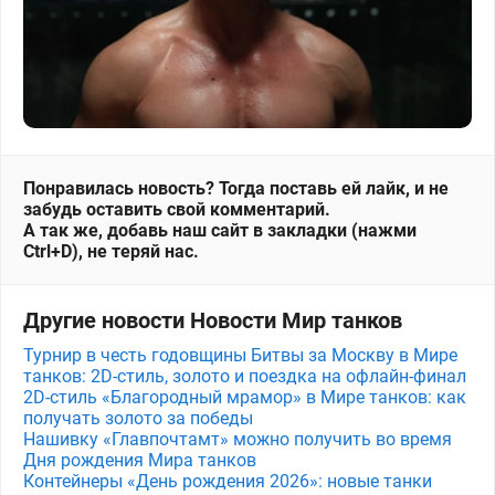
Понравилась новость? Тогда поставь ей лайк, и не
забудь оставить свой комментарий.
А так же, добавь наш сайт в закладки (нажми
Ctrl+D), не теряй нас.
Другие новости Новости Мир танков
Турнир в честь годовщины Битвы за Москву в Мире
танков: 2D-стиль, золото и поездка на офлайн-финал
2D-стиль «Благородный мрамор» в Мире танков: как
получать золото за победы
Нашивку «Главпочтамт» можно получить во время
Дня рождения Мира танков
Контейнеры «День рождения 2026»: новые танки