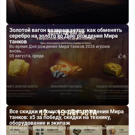
Золотой вагон возвращается: как обменять
серебро на золото ко Дню рождения Мира
танков
Во время Дня рождения Мира танков 2026 игроки
вновь...
05 августа, среда
6
Все скидки и бонусы ко Дню рождения Мира
танков: x5 за победу, скидки на технику,
оборудование и экипаж
В рамках празднования Дня рождения Мира танков
2026...