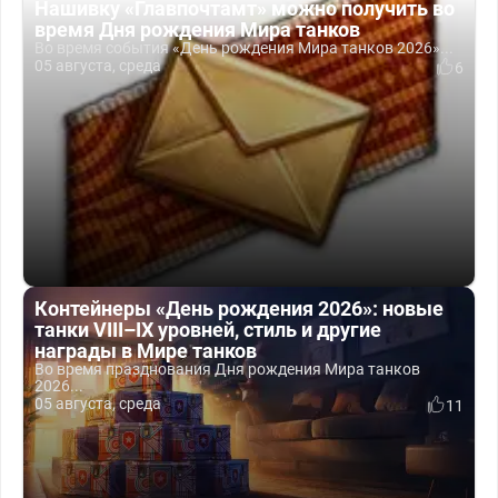
Нашивку «Главпочтамт» можно получить во
время Дня рождения Мира танков
Во время события «День рождения Мира танков 2026»...
05 августа, среда
6
Контейнеры «День рождения 2026»: новые
танки VIII–IX уровней, стиль и другие
награды в Мире танков
Во время празднования Дня рождения Мира танков
2026...
05 августа, среда
11